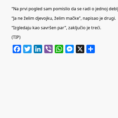
“Na prvi pogled sam pomislio da se radi o jednoj debl
“Ja ne želim djevojku, želim mačke”, napisao je drugi.
“Izgledaju kao savršen par”, zaključio je treći.
(TIP)
Facebook
Twitter
LinkedIn
Viber
WhatsApp
Messenger
X
Share