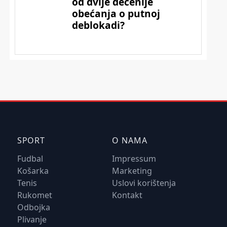
SPORT
O NAMA
Fudbal
Impressum
Košarka
Marketing
Tenis
Uslovi korištenja
Rukomet
Kontakt
Odbojka
Plivanje