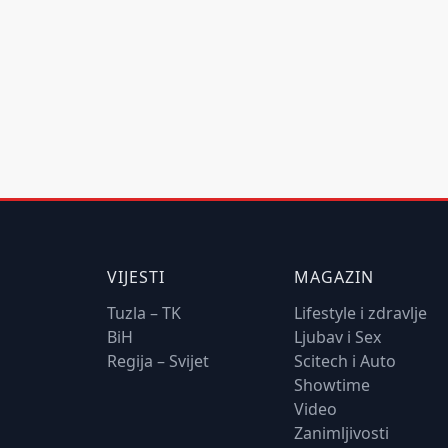
VIJESTI
MAGAZIN
Tuzla – TK
Lifestyle i zdravlje
BiH
Ljubav i Sex
Regija – Svijet
Scitech i Auto
Showtime
Video
Zanimljivosti