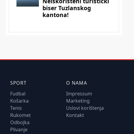
SPORT
O NAMA
Fudbal
Impressum
Košarka
Marketing
Tenis
Uslovi korištenja
Rukomet
Kontakt
Odbojka
Plivanje