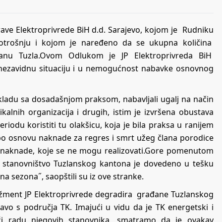
ve Elektroprivrede BiH d.d. Sarajevo, kojom je Rudniku
potrošnju i kojom je naređeno da se ukupna količina
tranu Tuzla.Ovom Odlukom je JP Elektroprivreda BiH
nezavidnu situaciju i u nemogućnost nabavke osnovnog
kladu sa dosadašnjom praksom, nabavljali ugalj na način
alnih organizacija i drugih, istim je izvršena obustava
riodu koristiti tu olakšicu, koja je bila praksa u ranijem
po osnovu naknade za regres i smrt užeg člana porodice
sa naknade, koje se ne mogu realizovati.Gore pomenutom
 stanovništvo Tuzlanskog kantona je dovedeno u tešku
jna sezona˝, saopštili su iz ove stranke.
adžment JP Elektroprivrede degradira građane Tuzlanskog
avo s područja TK. Imajući u vidu da je TK energetski i
ući radu njegovih stanovnika, smatramo da je ovakav