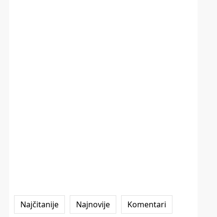
Najčitanije
Najnovije
Komentari