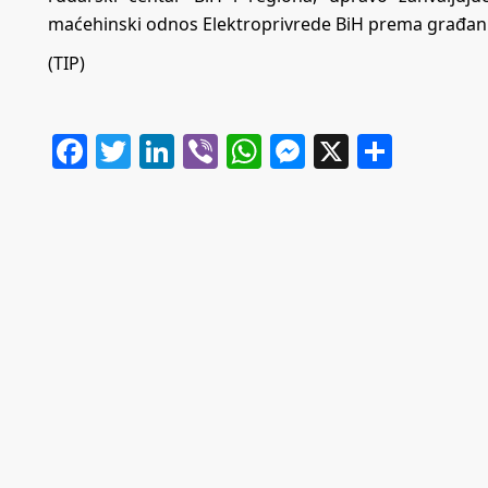
maćehinski odnos Elektroprivrede BiH prema građan
(TIP)
Facebook
Twitter
LinkedIn
Viber
WhatsApp
Messenger
X
Share