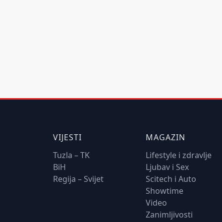
VIJESTI
MAGAZIN
Tuzla – TK
Lifestyle i zdravlje
BiH
Ljubav i Sex
Regija – Svijet
Scitech i Auto
Showtime
Video
Zanimljivosti