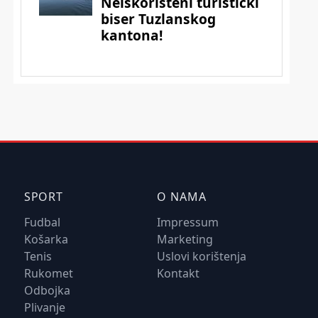
SPORT
O NAMA
Fudbal
Impressum
Košarka
Marketing
Tenis
Uslovi korištenja
Rukomet
Kontakt
Odbojka
Plivanje