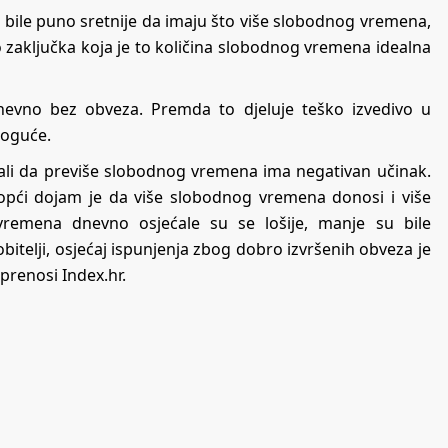
 bile puno sretnije da imaju što više slobodnog vremena,
o zaključka koja je to količina slobodnog vremena idealna
dnevno bez obveza. Premda to djeluje teško izvedivo u
moguće.
zali da previše slobodnog vremena ima negativan učinak.
er opći dojam je da više slobodnog vremena donosi i više
remena dnevno osjećale su se lošije, manje su bile
obitelji, osjećaj ispunjenja zbog dobro izvršenih obveza je
, prenosi
Index.hr
.