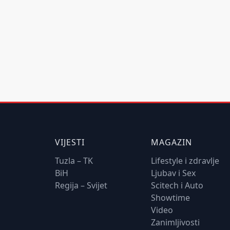
VIJESTI
MAGAZIN
Tuzla – TK
Lifestyle i zdravlje
BiH
Ljubav i Sex
Regija – Svijet
Scitech i Auto
Showtime
Video
Zanimljivosti