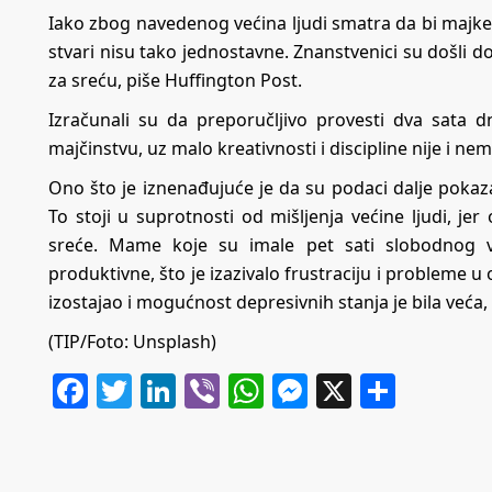
Iako zbog navedenog većina ljudi smatra da bi majke
stvari nisu tako jednostavne. Znanstvenici su došli d
za sreću, piše Huffington Post.
Izračunali su da preporučljivo provesti dva sata 
majčinstvu, uz malo kreativnosti i discipline nije i ne
Ono što je iznenađujuće je da su podaci dalje poka
To stoji u suprotnosti od mišljenja većine ljudi, j
sreće. Mame koje su imale pet sati slobodnog v
produktivne, što je izazivalo frustraciju i probleme u 
izostajao i mogućnost depresivnih stanja je bila veća
(TIP/Foto: Unsplash)
Facebook
Twitter
LinkedIn
Viber
WhatsApp
Messenger
X
Share