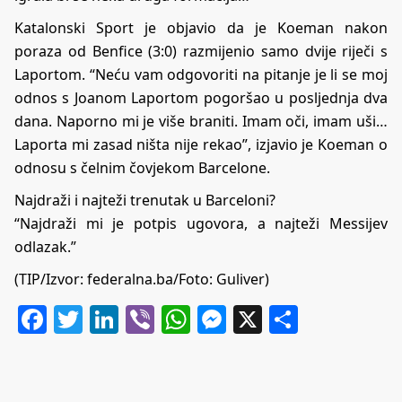
Katalonski Sport je objavio da je Koeman nakon
poraza od Benfice (3:0) razmijenio samo dvije riječi s
Laportom. “Neću vam odgovoriti na pitanje je li se moj
odnos s Joanom Laportom pogoršao u posljednja dva
dana. Naporno mi je više braniti. Imam oči, imam uši…
Laporta mi zasad ništa nije rekao”, izjavio je Koeman o
odnosu s čelnim čovjekom Barcelone.
Najdraži i najteži trenutak u Barceloni?
“Najdraži mi je potpis ugovora, a najteži Messijev
odlazak.”
(TIP/Izvor: federalna.ba/Foto: Guliver)
Facebook
Twitter
LinkedIn
Viber
WhatsApp
Messenger
X
Share