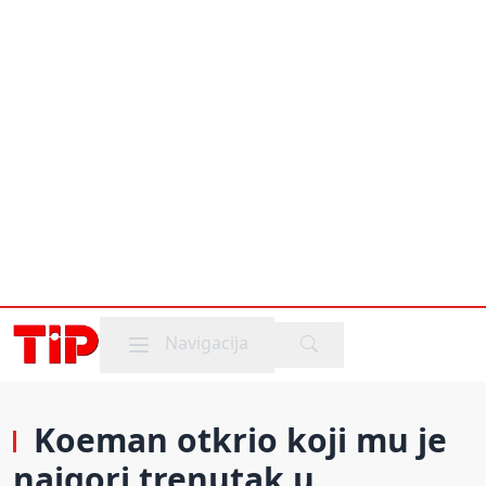
Mobile menu
Navigacija
Koeman otkrio koji mu je
najgori trenutak u