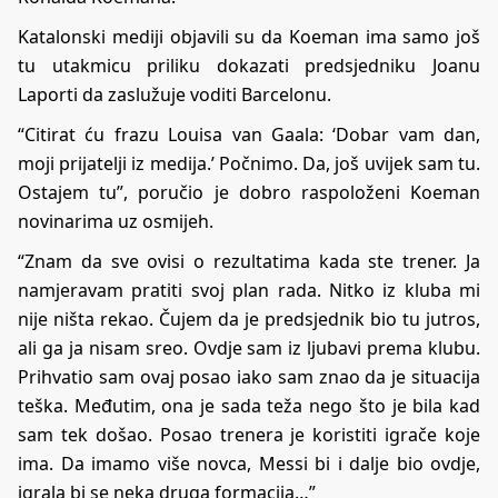
Katalonski mediji objavili su da Koeman ima samo još
tu utakmicu priliku dokazati predsjedniku Joanu
Laporti da zaslužuje voditi Barcelonu.
“Citirat ću frazu Louisa van Gaala: ‘Dobar vam dan,
moji prijatelji iz medija.’ Počnimo. Da, još uvijek sam tu.
Ostajem tu”, poručio je dobro raspoloženi Koeman
novinarima uz osmijeh.
“Znam da sve ovisi o rezultatima kada ste trener. Ja
namjeravam pratiti svoj plan rada. Nitko iz kluba mi
nije ništa rekao. Čujem da je predsjednik bio tu jutros,
ali ga ja nisam sreo. Ovdje sam iz ljubavi prema klubu.
Prihvatio sam ovaj posao iako sam znao da je situacija
teška. Međutim, ona je sada teža nego što je bila kad
sam tek došao. Posao trenera je koristiti igrače koje
ima. Da imamo više novca, Messi bi i dalje bio ovdje,
igrala bi se neka druga formacija…”