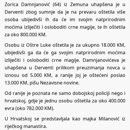
Zorica Damnjanović (64) iz Zemuna uhapšena je u
Derventi zbog sumnje da je na prevaru oštetila više
osoba ubijedivši ih da će im svojim natprirodnim
moćima izliječiti i osloboditi crne magije, te ih oštetila
za oko 800.000 KM.
Osobu iz Oštre Luke oštetila je za ukupno 18.000 KM,
ubijedivši ga da će ga svojim natprirodnim moćima
izliječiti i osloboditi crne magije. Damnjanovićeva je
uhapšena u Derventi prilikom preuzimanja novca u
iznosu od 5.000 KM, a ranije joj je oštećeni poslao
13.000 KM, pišu
Nezavisne novine
.
Od ranije je poznata ne samo dobojskoj policiji nego i
hrvatskoj, gdje je jednu osobu oštetila za oko 400.000
evra (oko 782.000 KM).
U Hrvatskoj se predstavljala kao majka Milanović iz
riječkog manastira.