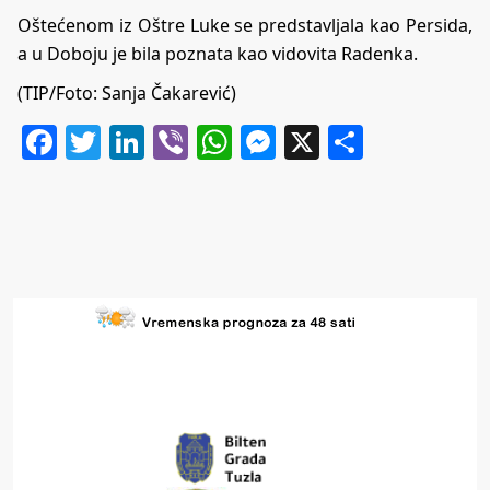
Oštećenom iz Oštre Luke se predstavljala kao Persida,
a u Doboju je bila poznata kao vidovita Radenka.
(TIP/Foto: Sanja Čakarević)
Facebook
Twitter
LinkedIn
Viber
WhatsApp
Messenger
X
Share