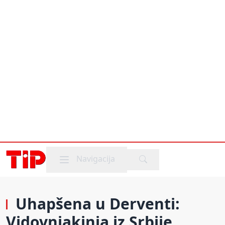
Mobile menu
Navigacija
Uhapšena u Derventi:
Vidovnjakinja iz Srbije