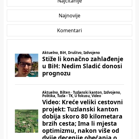
Najčitanije
Najnovije
Komentari