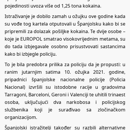
pojedinosti uvoza više od 1,25 tona kokaina.
Istraživanje je dobilo zamah u ožujku ove godine kada
su vođe tog kartela otputovali u Španjolsku kako bi se
pripremili za dolazak pošiljke kokaina. Te dvije osobe –
koje je EUROPOL smatrao visokovrijednim metama, su
do tada izbjegavale osobno prisustvovati sastancima
kako bi izbjegle policiju.
To je bila predobra prilika za policiju da je propusti: u
ranim jutarnjim satima 10. ožujka 2021. godine,
pripadnici španjolske nacionalne policije (Policia
Nacional) izvršili su istodobne racije u gradovima
Tarragoni, Barceloni, Geroni i Valenciji te uhitili trinaest
osoba, uključujući dva narkobosa i policijskog
službenika koji je surađivao sa zločinačkom
organizacijom.
Španjolski istražitelji također su razbili alternativne