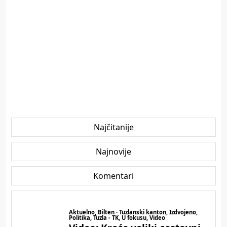
Najčitanije
Najnovije
Komentari