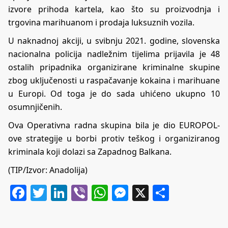
izvore prihoda kartela, kao što su proizvodnja i
trgovina marihuanom i prodaja luksuznih vozila.
U naknadnoj akciji, u svibnju 2021. godine, slovenska
nacionalna policija nadležnim tijelima prijavila je 48
ostalih pripadnika organizirane kriminalne skupine
zbog uključenosti u raspačavanje kokaina i marihuane
u Europi. Od toga je do sada uhićeno ukupno 10
osumnjičenih.
Ova Operativna radna skupina bila je dio EUROPOL-
ove strategije u borbi protiv teškog i organiziranog
kriminala koji dolazi sa Zapadnog Balkana.
(TIP/Izvor: Anadolija)
Facebook
Twitter
LinkedIn
Viber
WhatsApp
Messenger
X
Share