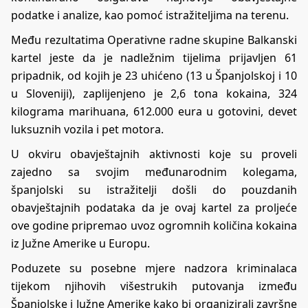
podatke i analize, kao pomoć istražiteljima na terenu.
Među rezultatima Operativne radne skupine Balkanski
kartel jeste da je nadležnim tijelima prijavljen 61
pripadnik, od kojih je 23 uhićeno (13 u Španjolskoj i 10
u Sloveniji), zaplijenjeno je 2,6 tona kokaina, 324
kilograma marihuana, 612.000 eura u gotovini, devet
luksuznih vozila i pet motora.
U okviru obavještajnih aktivnosti koje su proveli
zajedno sa svojim međunarodnim kolegama,
španjolski su istražitelji došli do pouzdanih
obavještajnih podataka da je ovaj kartel za proljeće
ove godine pripremao uvoz ogromnih količina kokaina
iz Južne Amerike u Europu.
​​​​​​​Poduzete su posebne mjere nadzora kriminalaca
tijekom njihovih višestrukih putovanja između
Španjolske i Južne Amerike kako bi organizirali završne