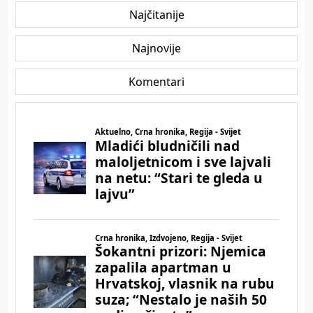
Najčitanije
Najnovije
Komentari