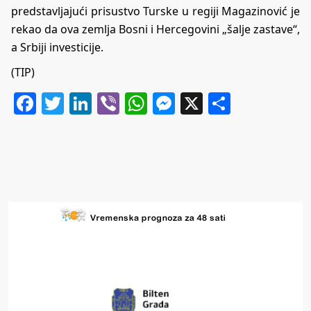
predstavljajući prisustvo Turske u regiji Magazinović je
rekao da ova zemlja Bosni i Hercegovini „šalje zastave“,
a Srbiji investicije.
(TIP)
Facebook
Twitter
LinkedIn
Viber
WhatsApp
Messenger
X
Share