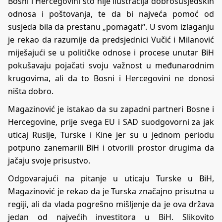
Bosni i Hercegovini što nije ilustracija dobrosusjedskih
odnosa i poštovanja, te da bi najveća pomoć od
susjeda bila da prestanu „pomagati“. U svom izlaganju
je rekao da razumije da predsjednici Vučić i Milanović
miješajući se u političke odnose i procese unutar BiH
pokušavaju pojačati svoju važnost u međunarodnim
krugovima, ali da to Bosni i Hercegovini ne donosi
ništa dobro.
Magazinović je istakao da su zapadni partneri Bosne i
Hercegovine, prije svega EU i SAD suodgovorni za jak
uticaj Rusije, Turske i Kine jer su u jednom periodu
potpuno zanemarili BiH i otvorili prostor drugima da
jačaju svoje prisustvo.
Odgovarajući na pitanje u uticaju Turske u BiH,
Magazinović je rekao da je Turska značajno prisutna u
regiji, ali da vlada pogrešno mišljenje da je ova država
jedan od najvećih investitora u BiH. Slikovito