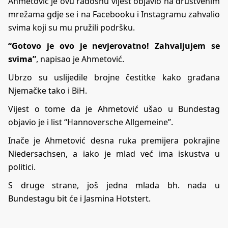
Ahmetović je ovu radosnu vijest objavio na društvenim
mrežama gdje se i na Facebooku i Instagramu zahvalio
svima koji su mu pružili podršku.
“Gotovo je ovo je nevjerovatno! Zahvaljujem se
svima”
, napisao je Ahmetović.
Ubrzo su uslijedile brojne čestitke kako građana
Njemačke tako i BiH.
Vijest o tome da je Ahmetović ušao u Bundestag
objavio je i list
“Hannoversche Allgemeine”
.
Inače je Ahmetović desna ruka premijera pokrajine
Niedersachsen, a iako je mlad već ima iskustva u
politici.
S druge strane, još jedna mlada bh. nada u
Bundestagu bit će i Jasmina Hotstert.