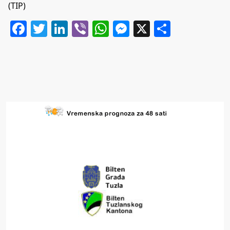
(TIP)
Facebook
Twitter
LinkedIn
Viber
WhatsApp
Messenger
X
Share