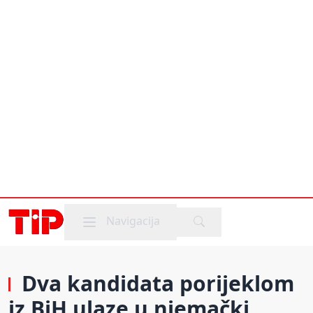
Mobile menu
Navigacija
Dva kandidata porijeklom
iz BiH ulaze u njemački