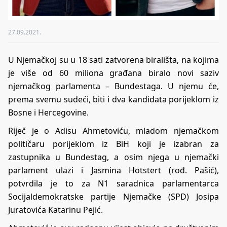
27.09.2021.
U Njemačkoj su u 18 sati zatvorena birališta, na kojima
je više od 60 miliona građana biralo novi saziv
njemačkog parlamenta – Bundestaga. U njemu će,
prema svemu sudeći, biti i dva kandidata porijeklom iz
Bosne i Hercegovine.
Riječ je o Adisu Ahmetoviću, mladom njemačkom
političaru porijeklom iz BiH koji je izabran za
zastupnika u Bundestag, a osim njega u njemački
parlament ulazi i Jasmina Hotstert (rođ. Pašić),
potvrdila je to za N1 saradnica parlamentarca
Socijaldemokratske partije Njemačke (SPD) Josipa
Juratovića Katarinu Pejić.