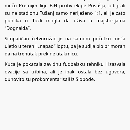
meču Premijer lige BiH protiv ekipe Posušja, odigrali
su na stadionu Tušanj samo neriješeno 1:1, ali je zato
publika u Tuzli mogla da uživa u majstorijama
“Dognalda”.
Simpatičan četvorožac je na samom početku meča
uletio u teren i „napao“ loptu, pa je sudija bio primoran
da na trenutak prekine utakmicu.
Kuca je pokazala zavidnu fudbalsku tehniku i izazvala
ovacije sa tribina, ali je ipak ostala bez ugovora,
duhovito su prokomentarisali iz Slobode.