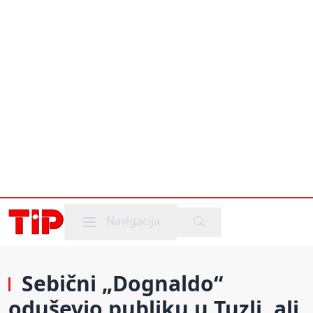
Mobile menu
Navigacija
Sebični „Dognaldo“
oduševio publiku u Tuzli, ali