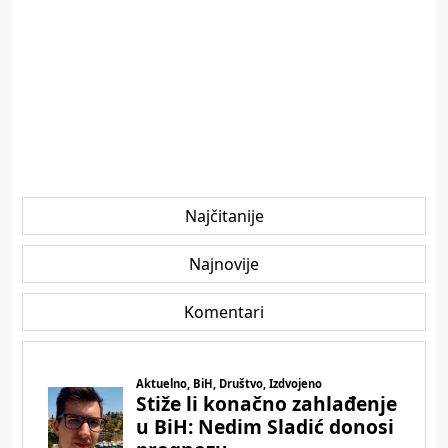
Najčitanije
Najnovije
Komentari