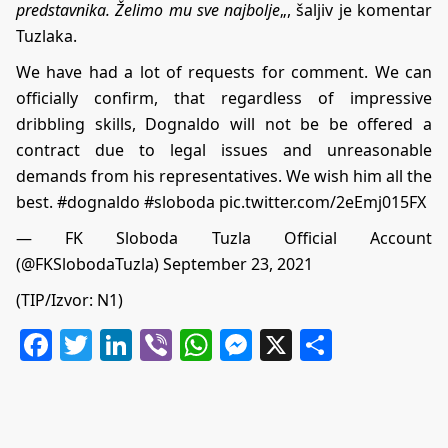
predstavnika. Želimo mu sve najbolje
„, šaljiv je komentar
Tuzlaka.
We have had a lot of requests for comment. We can
officially confirm, that regardless of impressive
dribbling skills, Dognaldo will not be be offered a
contract due to legal issues and unreasonable
demands from his representatives. We wish him all the
best.
#dognaldo
#sloboda
pic.twitter.com/2eEmj015FX
— FK Sloboda Tuzla Official Account
(@FKSlobodaTuzla)
September 23, 2021
(TIP/Izvor: N1)
Facebook
Twitter
LinkedIn
Viber
WhatsApp
Messenger
X
Share