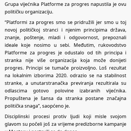
Grupa vijećnika Platforme za progres napustila je ovu
političku organizaciju.
“Platformi za progres smo se pridružili jer smo u toj
novoj političkoj stranci i njenim principima država,
znanje, poštenje, mladi i odgovornost, prepoznali
ideale koje nosimo u sebi. Međutim, rukovodstvo
Platforme za progres je odustalo od tih principa i
stranka nije više organizacija koja može donijeti
progres. Principi se tumače proizvoljno. Loš rezultat
na lokalnim izborima 2020. odrazio se na stabilnost
stranke, a unutarstranačka previranja rezultirala su
odlascima gotovo polovine izabranih vijećnika.
Propuštena je šansa da stranka postane značajna
politička snaga”, saopćeno je.
Disciplinski procesi protiv ljudi koji misle svojom
glavom su počeli još za vrijeme predizborne kampanje