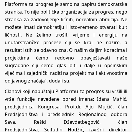
Platforma za progres je samo na papiru demokratska
stranka. To nije politička organizacija za progres, nego
stranka za zadovoljenje ličnih, nerealnih abmicija. Ne
možete imati demokratiju i istovremeno stvarati kult
ličnosti. Ne želimo trošiti vrijeme i energiju na
unutarstrančke procese čiji se kraj ne nazire, a
rezultat istih se odavno zna. O našim daljim koracima i
projektima ćemo redovno obavještavati naše
sugrađane čiji ćemo glas biti i dalje u općinskim
vijećima i zajednički raditi na projektima i aktivnostima
od javnog značaja”, dodali su.
Članovi koji napuštaju Platformu za progres su vršili ili
vrše funkcije navedene pored imena: Idana Mahić,
predsjednica Kongresa, Prof.dr. Aljo Mujčić, član
Predsjedništva i predsjednik Regionalnog odbora
Sava, Rešid Dževdetbegović, član
Predsjedništva, Sejfudin Hodžić, izvršni direktor