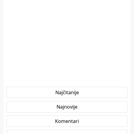
Najčitanije
Najnovije
Komentari