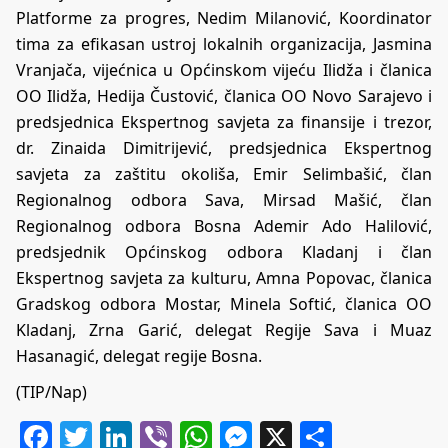
Platforme za progres, Nedim Milanović, Koordinator
tima za efikasan ustroj lokalnih organizacija, Jasmina
Vranjača, vijećnica u Općinskom vijeću Ilidža i članica
OO Ilidža, Hedija Čustović, članica OO Novo Sarajevo i
predsjednica Ekspertnog savjeta za finansije i trezor,
dr. Zinaida Dimitrijević, predsjednica Ekspertnog
savjeta za zaštitu okoliša, Emir Selimbašić, član
Regionalnog odbora Sava, Mirsad Mašić, član
Regionalnog odbora Bosna Ademir Ado Halilović,
predsjednik Općinskog odbora Kladanj i član
Ekspertnog savjeta za kulturu, Amna Popovac, članica
Gradskog odbora Mostar, Minela Softić, članica OO
Kladanj, Zrna Garić, delegat Regije Sava i Muaz
Hasanagić, delegat regije Bosna.
(TIP/Nap)
Facebook
Twitter
LinkedIn
Viber
WhatsApp
Messenger
X
Share