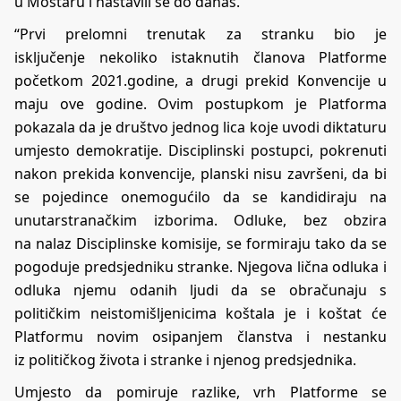
u Mostaru i nastavili se do danas.
“Prvi prelomni trenutak za stranku bio je
isključenje nekoliko istaknutih članova Platforme
početkom 2021.godine, a drugi prekid Konvencije u
maju ove godine. Ovim postupkom je Platforma
pokazala da je društvo jednog lica koje uvodi diktaturu
umjesto demokratije. Disciplinski postupci, pokrenuti
nakon prekida konvencije, planski nisu završeni, da bi
se pojedince onemogućilo da se kandidiraju na
unutarstranačkim izborima. Odluke, bez obzira
na nalaz Disciplinske komisije, se formiraju tako da se
pogoduje predsjedniku stranke. Njegova lična odluka i
odluka njemu odanih ljudi da se obračunaju s
političkim neistomišljenicima koštala je i koštat će
Platformu novim osipanjem članstva i nestanku
iz političkog života i stranke i njenog predsjednika.
Umjesto da pomiruje razlike, vrh Platforme se