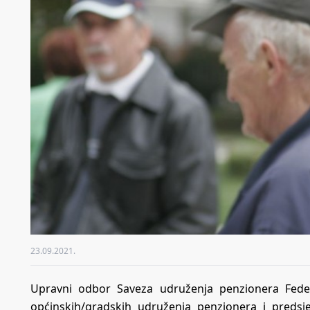
23.09.2021.
Upravni odbor Saveza udruženja penzionera Feder
općinskih/gradskih udruženja penzionera i predsj