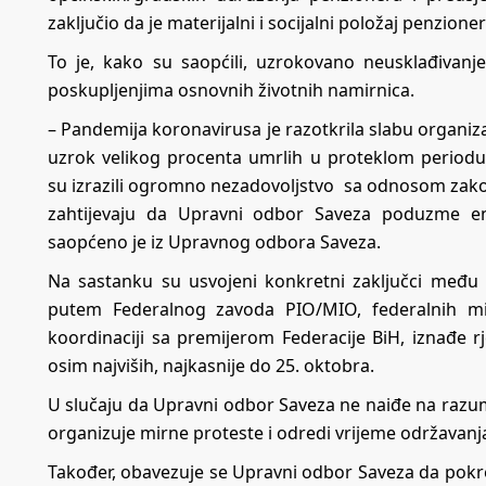
zaključio da je materijalni i socijalni položaj penzio
To je, kako su saopćili, uzrokovano neusklađivan
poskupljenjima osnovnih životnih namirnica.
– Pandemija koronavirusa je razotkrila slabu organiza
uzrok velikog procenta umrlih u proteklom periodu
su izrazili ogromno nezadovoljstvo sa odnosom zakon
zahtijevaju da Upravni odbor Saveza poduzme en
saopćeno je iz Upravnog odbora Saveza.
Na sastanku su usvojeni konkretni zaključci među
putem Federalnog zavoda PIO/MIO, federalnih minis
koordinaciji sa premijerom Federacije BiH, iznađe r
osim najviših, najkasnije do 25. oktobra.
U slučaju da Upravni odbor Saveza ne naiđe na razum
organizuje mirne proteste i odredi vrijeme održavanj
Također, obavezuje se Upravni odbor Saveza da pokre