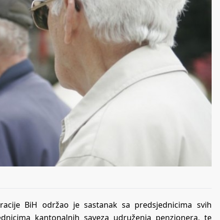
acije BiH održao je sastanak sa predsjednicima svih
ednicima kantonalnih saveza udruženja penzionera, te