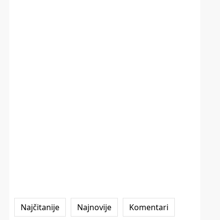
Najčitanije
Najnovije
Komentari