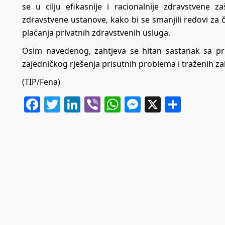
se u cilju efikasnije i racionalnije zdravstvene 
zdravstvene ustanove, kako bi se smanjili redovi za 
plaćanja privatnih zdravstvenih usluga.
Osim navedenog, zahtjeva se hitan sastanak sa pre
zajedničkog rješenja prisutnih problema i traženih z
(TIP/Fena)
Facebook
Twitter
LinkedIn
Viber
WhatsApp
Messenger
X
Share