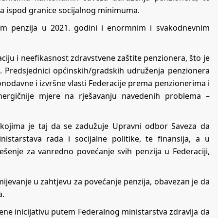
nera ispod granice socijalnog minimuma.
jem penzija u 2021. godini i enormnim i svakodnevnim
ciju i neefikasnost zdravstvene zaštite penzionera, što je
. Predsjednici općinskih/gradskih udruženja penzionera
odavne i izvršne vlasti Federacije prema penzionerima i
ergičnije mjere na rješavanju navedenih problema –
 kojima je taj da se zadužuje Upravni odbor Saveza da
tarstava rada i socijalne politike, te finansija, a u
ješenje za vanredno povećanje svih penzija u Federaciji,
ijevanje u zahtjevu za povećanje penzija, obavezan je da
a.
ne inicijativu putem Federalnog ministarstva zdravlja da