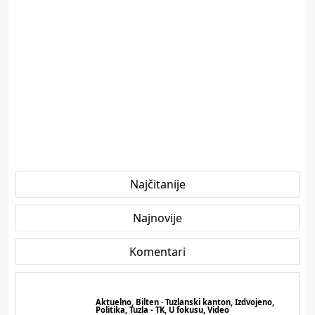
Najčitanije
Najnovije
Komentari