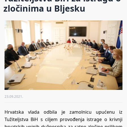
zločinima u Bljesku
23.09.2021.
Hrvatska vlada odbila je zamolnicu upućenu iz
Tužiteljstva BiH s ciljem provođenja istrage o krivnji
hrvatskih vojnih dužnosnika za ratne zločine prilikom