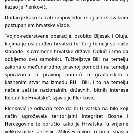
kazao je Plenković.
Dodao je kako su ratni zapovjednici suglasni s ovakvim
postupanjem hrvatske Vlade.
“Vojno-redarstvene operacije, osobito Bljesak i Oluja,
kojima je oslobođen hrvatski teritorij temelji su naše
slobode i suvremene hrvatske države. Odlučili smo da
odbijemo ovu zamolnicu Tužiteljstva BiH na temelju
zakona o međunarodnoj pravnoj pomoći i na temelju
sporazuma o pravnoj pomoći u građanskim i
kaznenim stvarima između RH i BiH, i to na temelju
načela zaštite nacionalnih, državnih, bitnih interesa
Republike Hrvatske”, izjavio je Plenković.
Plenković je odbacio teze da bi Hrvatska na bilo koji
način ugrožavala teritorijalni integritet Bosne i
Hercegovine te poručio kako je Hrvatska “u vrijeme
velikosrpske agresije Miloševićevog režima spasila