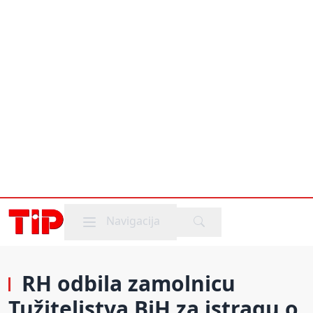
Mobile menu
Navigacija
RH odbila zamolnicu
Tužiteljstva BiH za istragu o