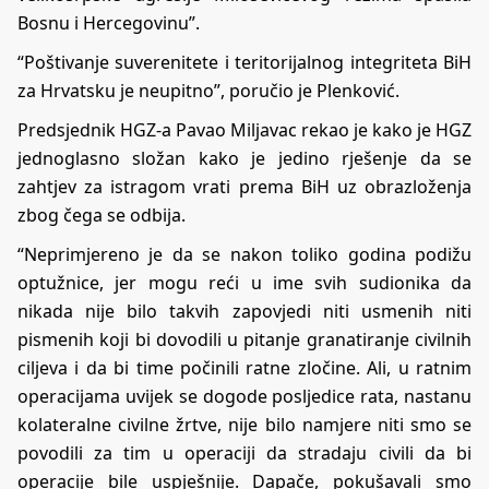
Bosnu i Hercegovinu”.
“Poštivanje suverenitete i teritorijalnog integriteta BiH
za Hrvatsku je neupitno”, poručio je Plenković.
Predsjednik HGZ-a Pavao Miljavac rekao je kako je HGZ
jednoglasno složan kako je jedino rješenje da se
zahtjev za istragom vrati prema BiH uz obrazloženja
zbog čega se odbija.
“Neprimjereno je da se nakon toliko godina podižu
optužnice, jer mogu reći u ime svih sudionika da
nikada nije bilo takvih zapovjedi niti usmenih niti
pismenih koji bi dovodili u pitanje granatiranje civilnih
ciljeva i da bi time počinili ratne zločine. Ali, u ratnim
operacijama uvijek se dogode posljedice rata, nastanu
kolateralne civilne žrtve, nije bilo namjere niti smo se
povodili za tim u operaciji da stradaju civili da bi
operacije bile uspješnije. Dapače, pokušavali smo