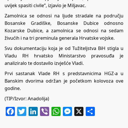
uvijek spasiti civile”, izjavio je Miljavac.
Zamolnica se odnosi na ljude stradale na području
Bosanske Gradiške, Bosanske Dubice odnosno
Kozarske Dubice, a zamolnica se odnosi na sedam
živućih i na tri preminula generala Hrvatske vojske.
Svu dokumentaciju koja je od Tužiteljstva BiH stigla u
Vladu RH hrvatsko Ministarstvo pravosuđa je
analiziralo te dostavilo izvješće Vladi.
Prvi sastanak Vlade RH s predstavnicima HGZ-a u
Banskim dvorima održan je početkom kolovoza ove
godine.
(TIP/Izvor: Anadolija)
Facebook
Twitter
LinkedIn
Viber
WhatsApp
Messenger
X
Share