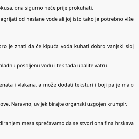
okusa, ona sigurno neće prije prokuhati.
grijati od neslane vode ali joj isto tako je potrebno više
bro je znati da će kipuća voda kuhati dobro vanjski sloj
ladnu posoljenu vodu i tek tada upalite vatru.
jenata i vlakana, a može dodati teksturi i boji pa je malo
elove. Naravno, uvijek birajte organski uzgojen krumpir.
m diranjem mesa sprečavamo da se stvori ona fina hrskava