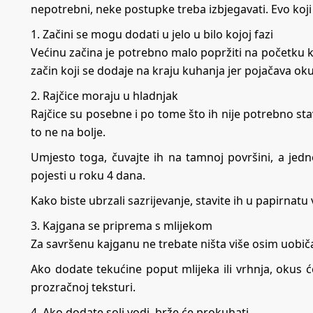
nepotrebni, neke postupke treba izbjegavati. Evo koji 
1. Začini se mogu dodati u jelo u bilo kojoj fazi
Većinu začina je potrebno malo popržiti na početku k
začin koji se dodaje na kraju kuhanja jer pojačava oku
2. Rajčice moraju u hladnjak
Rajčice su posebne i po tome što ih nije potrebno stavlj
to ne na bolje.
Umjesto toga, čuvajte ih na tamnoj površini, a jedn
pojesti u roku 4 dana.
Kako biste ubrzali sazrijevanje, stavite ih u papirnat
3. Kajgana se priprema s mlijekom
Za savršenu kajganu ne trebate ništa više osim uobič
Ako dodate tekućine poput mlijeka ili vrhnja, okus će
prozračnoj teksturi.
4. Ako dodate soli vodi, brže će prokuhati