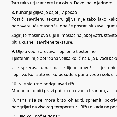
Isto tako utjecat ćete i na okus. Dovoljno je jednom i
8. Kuhanje gljiva je osjetljiv posao
Postići savršenu teksturu gljiva nije tako lako kako
odgovarajuće masnoće, one će postati sluzave i guma
Zagrijte maslinovo ulje ili maslac na jakoj vatri, stav
biti ukusne i savršene teksture.
9. Ulje u vodi sprečava lijepljenje tjestenine
Tjestenini nije potrebna velika količina ulja u vodi kako 
Ulje sprečava umak da se lijepo poveže s tjesteni
ljepljiva. Koristite veliku posudu s puno vode i soli, u
10. Nije sigurno podgrijavati rižu
Mogao bi to biti pravi put do otrovanja hranom, ali s
Kuhana riža se mora brzo ohladiti, spremiti pokr
podgrijati na visokog temperaturi. Rižu nikada ne po
11. Bilo koji nož je dobar