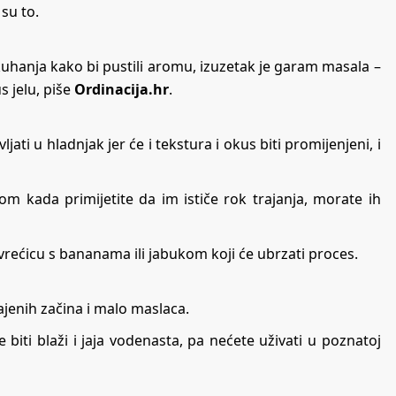
su to.
uhanja kako bi pustili aromu, izuzetak je garam masala –
s jelu, piše
Ordinacija.hr
.
ati u hladnjak jer će i tekstura i okus biti promijenjeni, i
om kada primijetite da im ističe rok trajanja, morate ih
u vrećicu s bananama ili jabukom koji će ubrzati proces.
ajenih začina i malo maslaca.
 biti blaži i jaja vodenasta, pa nećete uživati u poznatoj