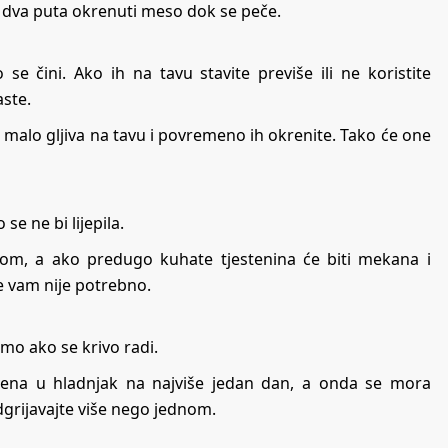
li dva puta okrenuti meso dok se peče.
 se čini. Ako ih na tavu stavite previše ili ne koristite
ste.
ite malo gljiva na tavu i povremeno ih okrenite. Tako će one
se ne bi lijepila.
nom, a ako predugo kuhate tjestenina će biti mekana i
lje vam nije potrebno.
amo ako se krivo radi.
ivena u hladnjak na najviše jedan dan, a onda se mora
dgrijavajte više nego jednom.