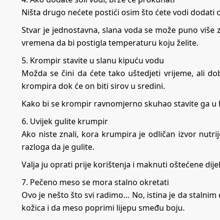
Ništa drugo nećete postići osim što ćete vodi dodati 
Stvar je jednostavna, slana voda se može puno više za
vremena da bi postigla temperaturu koju želite.
5. Krompir stavite u slanu kipuću vodu
Možda se čini da ćete tako uštedjeti vrijeme, ali do
krompira dok će on biti sirov u sredini.
Kako bi se krompir ravnomjerno skuhao stavite ga u h
6. Uvijek gulite krumpir
Ako niste znali, kora krumpira je odličan izvor nutri
razloga da je gulite.
Valja ju oprati prije korištenja i maknuti oštećene dij
7. Pečeno meso se mora stalno okretati
Ovo je nešto što svi radimo… No, istina je da stalni
kožica i da meso poprimi lijepu smeđu boju.