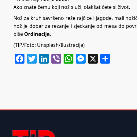
Ako znate čemu koji nož služi, olakšat ćete si život.
Nož za kruh savršeno reže rajčice i jagode, mali nožić 
nož je dobar za rezanje i sjeckanje od mesa do povrć
piše
Ordinacija
.
(TIP/Foto: Unsplash/Ilustracija)
Facebook
Twitter
LinkedIn
Viber
WhatsApp
Messenger
X
Share