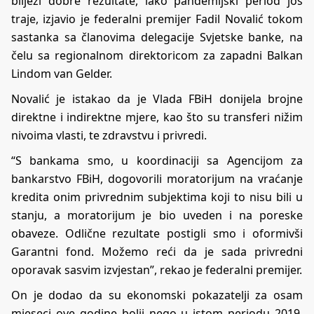
bilježi dobre rezultate, iako pandemijski period još
traje, izjavio je federalni premijer Fadil Novalić tokom
sastanka sa članovima delegacije Svjetske banke, na
čelu sa regionalnom direktoricom za zapadni Balkan
Lindom van Gelder.
Novalić je istakao da je Vlada FBiH donijela brojne
direktne i indirektne mjere, kao što su transferi nižim
nivoima vlasti, te zdravstvu i privredi.
“S bankama smo, u koordinaciji sa Agencijom za
bankarstvo FBiH, dogovorili moratorijum na vraćanje
kredita onim privrednim subjektima koji to nisu bili u
stanju, a moratorijum je bio uveden i na poreske
obaveze. Odlične rezultate postigli smo i oformivši
Garantni fond. Možemo reći da je sada privredni
oporavak sasvim izvjestan”, rekao je federalni premijer.
On je dodao da su ekonomski pokazatelji za osam
mjeseci ove godine bolji nego u istom periodu 2019,