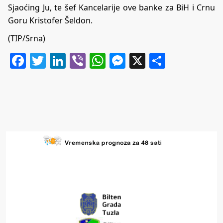
Sjaoćing Ju, te šef Kancelarije ove banke za BiH i Crnu
Goru Kristofer Šeldon.
(TIP/Srna)
Facebook
Twitter
LinkedIn
Viber
WhatsApp
Messenger
X
Share