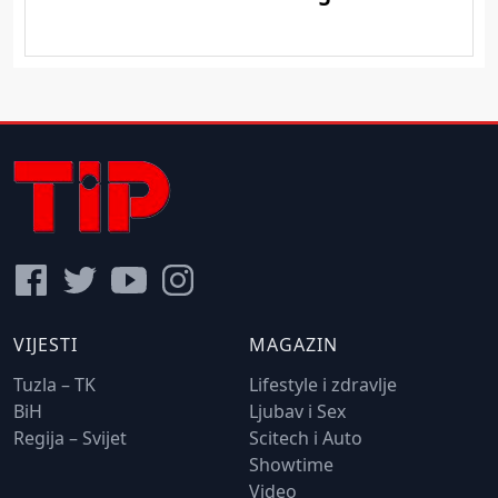
VIJESTI
MAGAZIN
Tuzla – TK
Lifestyle i zdravlje
BiH
Ljubav i Sex
Regija – Svijet
Scitech i Auto
Showtime
Video