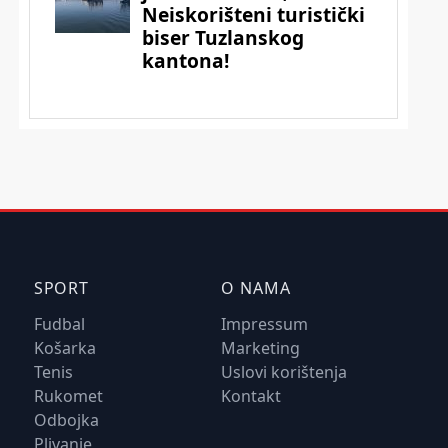
SPORT
O NAMA
Fudbal
Impressum
Košarka
Marketing
Tenis
Uslovi korištenja
Rukomet
Kontakt
Odbojka
Plivanje