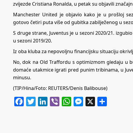
zvijezde Cristiana Ronalda, u petak su objavili značaj
Manchester United je objavio kako je u prošloj sez
gotovo četiri puta više od gubitka zabilježenog u sezoni
S druge strane, Juventus je u sezoni 2020/21. izgubio
u sezoni 2019/20.
Iz oba kluba za nepovoljnu financijsku situaciju okri
No, dok na Old Traffordu s optimizmom gledaju u 
domaće utakmice igrati pred punim tribinama, u Juven
minusu.
(TIP/Hina/Foto: REUTERS/Denis Balibouse)
Facebook
Twitter
LinkedIn
Viber
WhatsApp
Messenger
X
Share