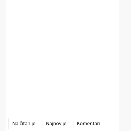
Najčitanije
Najnovije
Komentari