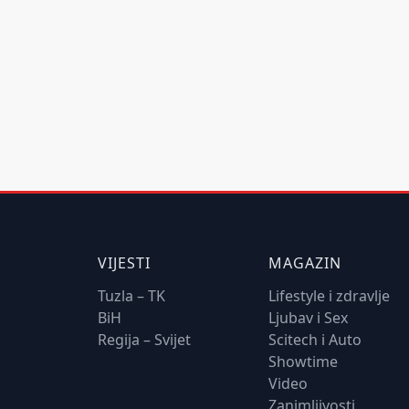
VIJESTI
MAGAZIN
Tuzla – TK
Lifestyle i zdravlje
BiH
Ljubav i Sex
Regija – Svijet
Scitech i Auto
Showtime
Video
Zanimljivosti