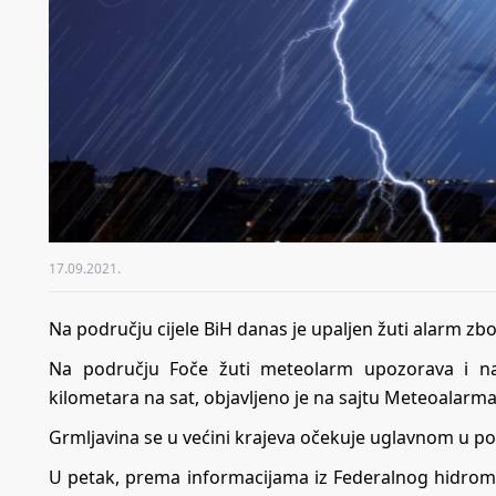
17.09.2021.
Na području cijele BiH danas je upaljen žuti alarm z
Na području Foče žuti meteolarm upozorava i n
kilometara na sat, objavljeno je na sajtu Meteoalarma
Grmljavina se u većini krajeva očekuje uglavnom u p
U petak, prema informacijama iz Federalnog hidro