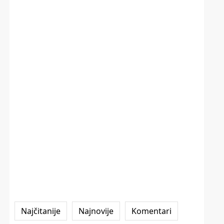
Najčitanije
Najnovije
Komentari