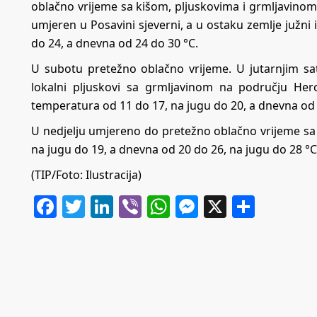
oblačno vrijeme sa kišom, pljuskovima i grmljavinom. 
umjeren u Posavini sjeverni, a u ostaku zemlje južni
do 24, a dnevna od 24 do 30 °C.
U subotu pretežno oblačno vrijeme. U jutarnjim sa
lokalni pljuskovi sa grmljavinom na području Herc
temperatura od 11 do 17, na jugu do 20, a dnevna od 
U nedjelju umjereno do pretežno oblačno vrijeme sa 
na jugu do 19, a dnevna od 20 do 26, na jugu do 28 °C
(TIP/Foto: Ilustracija)
Facebook
Twitter
LinkedIn
Viber
WhatsApp
Messenger
X
Share