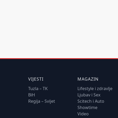
VIJESTI
MAGAZIN
Tuzla – TK
Lifestyle i zdravlje
BiH
Ljubav i Sex
Regija – Svijet
Scitech i Auto
Showtime
Video