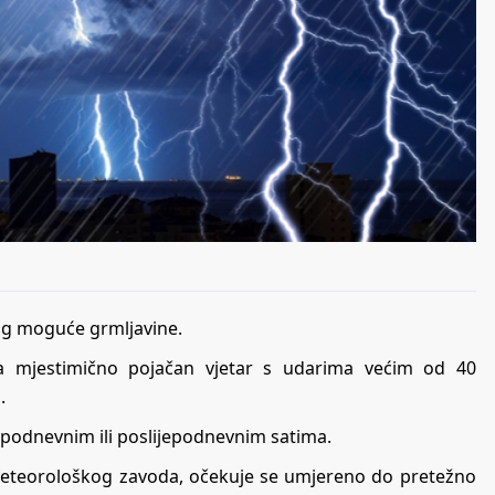
bog moguće grmljavine.
a mjestimično pojačan vjetar s udarima većim od 40
.
opodnevnim ili poslijepodnevnim satima.
meteorološkog zavoda, očekuje se umjereno do pretežno