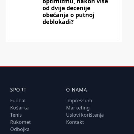
SPORT
O NAMA
Fudbal
Impressum
Košarka
Marketing
Tenis
Uslovi korištenja
Rukomet
Kontakt
Odbojka