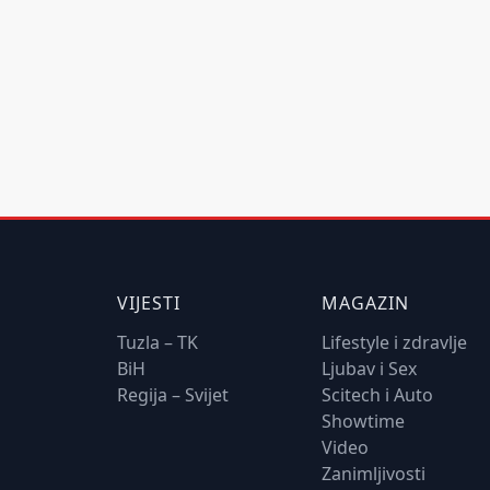
VIJESTI
MAGAZIN
Tuzla – TK
Lifestyle i zdravlje
BiH
Ljubav i Sex
Regija – Svijet
Scitech i Auto
Showtime
Video
Zanimljivosti