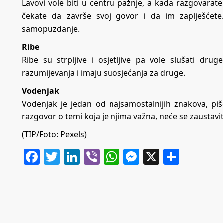
Lavovi vole biti u centru pažnje, a kada razgovarat
čekate da završe svoj govor i da im zaplješćete.
samopuzdanje.
Ribe
Ribe su strpljive i osjetljive pa vole slušati 
razumijevanja i imaju suosjećanja za druge.
Vodenjak
Vodenjak je jedan od najsamostalnijih znakova, pi
razgovor o temi koja je njima važna, neće se zaustavit
(TIP/Foto: Pexels)
Facebook
Twitter
LinkedIn
Viber
WhatsApp
Messenger
X
Share