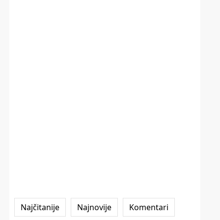
Najčitanije
Najnovije
Komentari