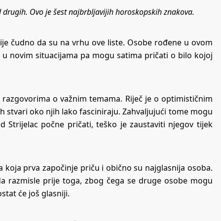
od drugih. Ovo je šest najbrbljavijih horoskopskih znakova.
nije čudno da su na vrhu ove liste. Osobe rođene u ovom
u u novim situacijama pa mogu satima pričati o bilo kojoj
i u razgovorima o važnim temama. Riječ je o optimističnim
ih stvari oko njih lako fasciniraju. Zahvaljujući tome mogu
Strijelac počne pričati, teško je zaustaviti njegov tijek
a koja prva započinje priču i obično su najglasnija osoba.
a razmisle prije toga, zbog čega se druge osobe mogu
tat će još glasniji.