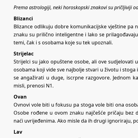
Prema astrologiji, neki horoskopski znakovi su pričljiviji 
Blizanci
Blizance odlikuju dobre komunikacijske vještine pa 
znaku su prilično inteligentne i lako se prilagođavaj
temi, čak i s osobama koje su tek upoznali.
Strijelac
Strijelci su jako opuštene osobe, ali ove sudjelovat
osobama koji vide sve najbolje stvari u životu i stoga 
se angažirati u duge, iscrpne razgovore. Jednom kad 
misli, prenosi N1.
Ovan
Ovnovi vole biti u fokusu pa stoga vole biti ona osob
Osobe rođene u ovom znaku najčešće pričaju bez d
naći uvrijeđenima. Ako misle da ih drugi ignoriraju, pos
Lav