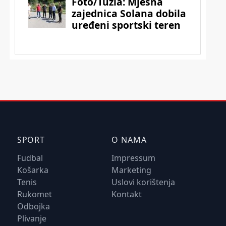
SPORT
O NAMA
Fudbal
Impressum
Košarka
Marketing
Tenis
Uslovi korištenja
Rukomet
Kontakt
Odbojka
Plivanje