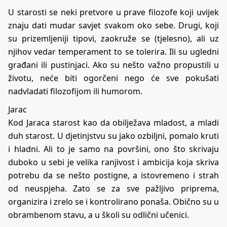
U starosti se neki pretvore u prave filozofe koji uvijek
znaju dati mudar savjet svakom oko sebe. Drugi, koji
su prizemljeniji tipovi, zaokruže se (tjelesno), ali uz
njihov vedar temperament to se tolerira. Ili su ugledni
građani ili pustinjaci. Ako su nešto važno propustili u
životu, neće biti ogorčeni nego će sve pokušati
nadvladati filozofijom ili humorom.
Jarac
Kod Jaraca starost kao da obilježava mladost, a mladi
duh starost. U djetinjstvu su jako ozbiljni, pomalo kruti
i hladni. Ali to je samo na površini, ono što skrivaju
duboko u sebi je velika ranjivost i ambicija koja skriva
potrebu da se nešto postigne, a istovremeno i strah
od neuspjeha. Zato se za sve pažljivo priprema,
organizira i zrelo se i kontrolirano ponaša. Obično su u
obrambenom stavu, a u školi su odlični učenici.