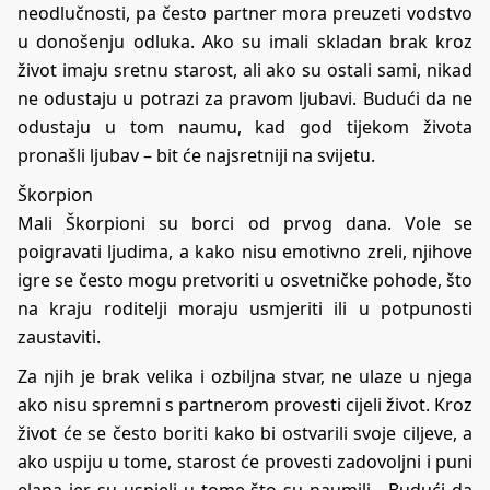
neodlučnosti, pa često partner mora preuzeti vodstvo
u donošenju odluka. Ako su imali skladan brak kroz
život imaju sretnu starost, ali ako su ostali sami, nikad
ne odustaju u potrazi za pravom ljubavi. Budući da ne
odustaju u tom naumu, kad god tijekom života
pronašli ljubav – bit će najsretniji na svijetu.
Škorpion
Mali Škorpioni su borci od prvog dana. Vole se
poigravati ljudima, a kako nisu emotivno zreli, njihove
igre se često mogu pretvoriti u osvetničke pohode, što
na kraju roditelji moraju usmjeriti ili u potpunosti
zaustaviti.
Za njih je brak velika i ozbiljna stvar, ne ulaze u njega
ako nisu spremni s partnerom provesti cijeli život. Kroz
život će se često boriti kako bi ostvarili svoje ciljeve, a
ako uspiju u tome, starost će provesti zadovoljni i puni