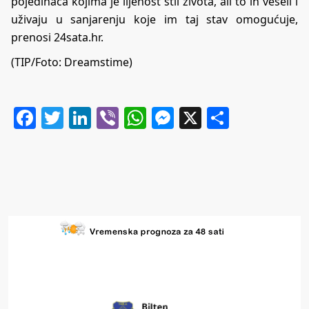
pojedinaca kojima je lijenost stil života, ali to ih veseli i
uživaju u sanjarenju koje im taj stav omogućuje,
prenosi
24sata.hr
.
(TIP/
Foto: Dreamstime)
Facebook
Twitter
LinkedIn
Viber
WhatsApp
Messenger
X
Share