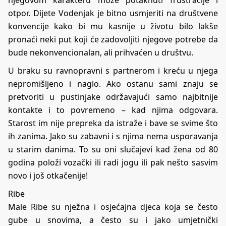
njegovom karakteru može potaknuti frustracije i
otpor. Dijete Vodenjak je bitno usmjeriti na društvene
konvencije kako bi mu kasnije u životu bilo lakše
pronaći neki put koji će zadovoljiti njegove potrebe da
bude nekonvencionalan, ali prihvaćen u društvu.
U braku su ravnopravni s partnerom i kreću u njega
nepromišljeno i naglo. Ako ostanu sami znaju se
pretvoriti u pustinjake održavajući samo najbitnije
kontakte i to povremeno – kad njima odgovara.
Starost im nije prepreka da istraže i bave se svime što
ih zanima. Jako su zabavni i s njima nema usporavanja
u starim danima. To su oni slučajevi kad žena od 80
godina položi vozački ili radi jogu ili pak nešto sasvim
novo i još otkačenije!
Ribe
Male Ribe su nježna i osjećajna djeca koja se često
gube u snovima, a često su i jako umjetnički