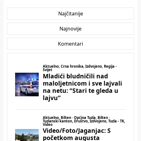
Najčitanije
Najnovije
Komentari