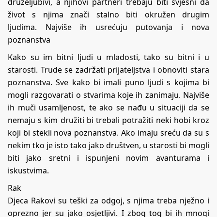
druželjubivi, a njihovi partneri trebaju biti svjesni da
život s njima znači stalno biti okružen drugim
ljudima. Najviše ih usrećuju putovanja i nova
poznanstva
Kako su im bitni ljudi u mladosti, tako su bitni i u
starosti. Trude se zadržati prijateljstva i obnoviti stara
poznanstva. Sve kako bi imali puno ljudi s kojima bi
mogli razgovarati o stvarima koje ih zanimaju. Najviše
ih muči usamljenost, te ako se nađu u situaciji da se
nemaju s kim družiti bi trebali potražiti neki hobi kroz
koji bi stekli nova poznanstva. Ako imaju sreću da su s
nekim tko je isto tako jako društven, u starosti bi mogli
biti jako sretni i ispunjeni novim avanturama i
iskustvima.
Rak
Djeca Rakovi su teški za odgoj, s njima treba nježno i
oprezno jer su jako osjetljivi. I zbog tog bi ih mnogi