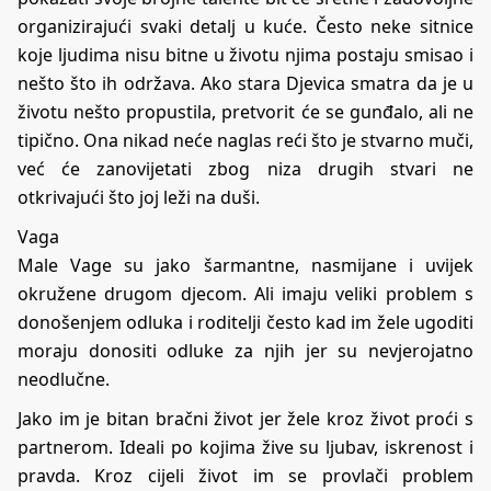
organizirajući svaki detalj u kuće. Često neke sitnice
koje ljudima nisu bitne u životu njima postaju smisao i
nešto što ih održava. Ako stara Djevica smatra da je u
životu nešto propustila, pretvorit će se gunđalo, ali ne
tipično. Ona nikad neće naglas reći što je stvarno muči,
već će zanovijetati zbog niza drugih stvari ne
otkrivajući što joj leži na duši.
Vaga
Male Vage su jako šarmantne, nasmijane i uvijek
okružene drugom djecom. Ali imaju veliki problem s
donošenjem odluka i roditelji često kad im žele ugoditi
moraju donositi odluke za njih jer su nevjerojatno
neodlučne.
Jako im je bitan bračni život jer žele kroz život proći s
partnerom. Ideali po kojima žive su ljubav, iskrenost i
pravda. Kroz cijeli život im se provlači problem