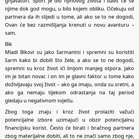
gnjavatori. Sport je dio njihovog života i bavit će se
njime dok god mogu, u bilo kojem obliku. Očekuju od
partnera da ih slijedi u tome, ali ako se to ne dogodi,
Ovan će bez razmišljanja krenuti u novu avanturu –
sam.
Bik
Mladi Bikovi su jako šarmantni i spremni su koristiti
šarm kako bi dobili što žele, a ako se to ne dogodi,
spremni su kroz život ići linijom manjeg otpora. jako
im je bitan novac i on im je glavni faktor u tome kako
doživljavaju svoj život – ako ga imaju, onda su sretni, a
ako ga nemaju tijekom odrastanja na taj period
gledaju u negativnom svjetlu.
Zbog toga znaju i kroz život prolaziti važući
potencijalne izbore uzimajući u obzir potencijalnu
financijsku korist. Često će birati i bračnog partnera
zbog materijalne dobiti, ali to ne znači samo zbog nje,