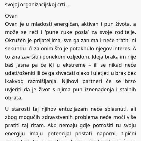
svojoj organizacijskoj crti…
Ovan
Ovan je u mladosti energičan, aktivan i pun života, a
može se reći i ‘pune ruke posla’ za svoje roditelje.
Okružen je prijateljima, sve ga zanima i neće tratiti ni
sekundu ići za onim što je potaknulo njegov interes. A
to zna završiti i ponekom ozljedom. Ideja braka im nije
baš jasna pa će ići u ekstreme – ili se nikad neće
udati/oženiti ili će ga shvaćati olako i uletjeti u brak bez
ikakvog razmišljanja. Njihovi partneri će se brzo
uvjeriti da je život s njima pun iznenađenja i stalnih
obrata.
U starosti taj njihov entuzijazam neće splasnuti, ali
zbog mogućih zdravstvenih problema neće moći više
pratiti taj ritam. Ako nemaju gdje potrošiti tu svoju
energiju imaju potencijal postati naporni, tipični