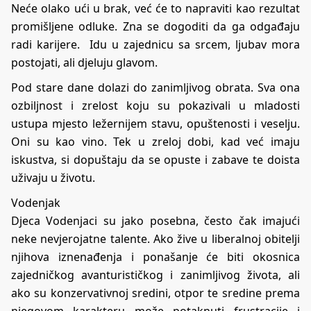
Neće olako ući u brak, već će to napraviti kao rezultat
promišljene odluke. Zna se dogoditi da ga odgađaju
radi karijere. Idu u zajednicu sa srcem, ljubav mora
postojati, ali djeluju glavom.
Pod stare dane dolazi do zanimljivog obrata. Sva ona
ozbiljnost i zrelost koju su pokazivali u mladosti
ustupa mjesto ležernijem stavu, opuštenosti i veselju.
Oni su kao vino. Tek u zreloj dobi, kad već imaju
iskustva, si dopuštaju da se opuste i zabave te doista
uživaju u životu.
Vodenjak
Djeca Vodenjaci su jako posebna, često čak imajući
neke nevjerojatne talente. Ako žive u liberalnoj obitelji
njihova iznenađenja i ponašanje će biti okosnica
zajedničkog avanturističkog i zanimljivog života, ali
ako su konzervativnoj sredini, otpor te sredine prema