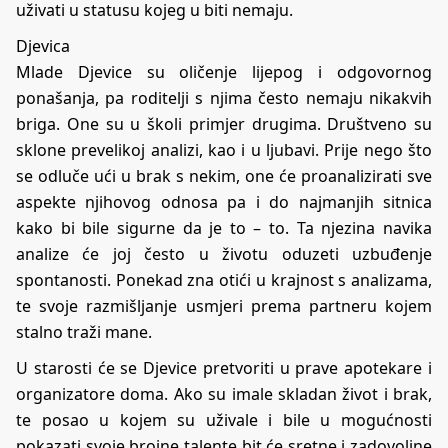
uživati u statusu kojeg u biti nemaju.
Djevica
Mlade Djevice su oličenje lijepog i odgovornog
ponašanja, pa roditelji s njima često nemaju nikakvih
briga. One su u školi primjer drugima. Društveno su
sklone prevelikoj analizi, kao i u ljubavi. Prije nego što
se odluče ući u brak s nekim, one će proanalizirati sve
aspekte njihovog odnosa pa i do najmanjih sitnica
kako bi bile sigurne da je to – to. Ta njezina navika
analize će joj često u životu oduzeti uzbuđenje
spontanosti. Ponekad zna otići u krajnost s analizama,
te svoje razmišljanje usmjeri prema partneru kojem
stalno traži mane.
U starosti će se Djevice pretvoriti u prave apotekare i
organizatore doma. Ako su imale skladan život i brak,
te posao u kojem su uživale i bile u mogućnosti
pokazati svoje brojne talente bit će sretne i zadovoljne