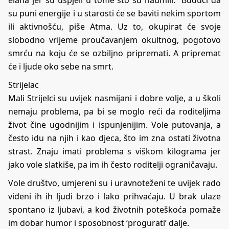
elana jer su uspjeli u tome što su naumili. Budući da
su puni energije i u starosti će se baviti nekim sportom
ili aktivnošću, piše
Atma
. Uz to, okupirat će svoje
slobodno vrijeme proučavanjem okultnog, pogotovo
smrću na koju će se ozbiljno pripremati. A pripremat
će i ljude oko sebe na smrt.
Strijelac
Mali Strijelci su uvijek nasmijani i dobre volje, a u školi
nemaju problema, pa bi se moglo reći da roditeljima
život čine ugodnijim i ispunjenijim. Vole putovanja, a
često idu na njih i kao djeca, što im zna ostati životna
strast. Znaju imati problema s viškom kilograma jer
jako vole slatkiše, pa im ih često roditelji ograničavaju.
Vole društvo, umjereni su i uravnoteženi te uvijek rado
viđeni ih ih ljudi brzo i lako prihvaćaju. U brak ulaze
spontano iz ljubavi, a kod životnih poteškoća pomaže
im dobar humor i sposobnost ‘progurati’ dalje.