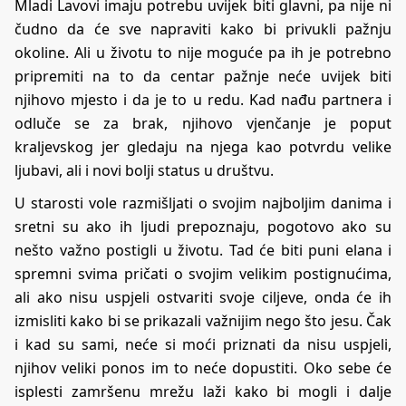
Mladi Lavovi imaju potrebu uvijek biti glavni, pa nije ni
čudno da će sve napraviti kako bi privukli pažnju
okoline. Ali u životu to nije moguće pa ih je potrebno
pripremiti na to da centar pažnje neće uvijek biti
njihovo mjesto i da je to u redu. Kad nađu partnera i
odluče se za brak, njihovo vjenčanje je poput
kraljevskog jer gledaju na njega kao potvrdu velike
ljubavi, ali i novi bolji status u društvu.
U starosti vole razmišljati o svojim najboljim danima i
sretni su ako ih ljudi prepoznaju, pogotovo ako su
nešto važno postigli u životu. Tad će biti puni elana i
spremni svima pričati o svojim velikim postignućima,
ali ako nisu uspjeli ostvariti svoje ciljeve, onda će ih
izmisliti kako bi se prikazali važnijim nego što jesu. Čak
i kad su sami, neće si moći priznati da nisu uspjeli,
njihov veliki ponos im to neće dopustiti. Oko sebe će
isplesti zamršenu mrežu laži kako bi mogli i dalje