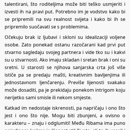
talentirani, što roditeljima može biti teško usmjeriti i
izvesti ih na pravi put. Potrebno im je vodstvo kako bi
se pripremili na svu realnost svijeta i kako bi ih se
pripremilo suočavati se s problemima.
Očekuju brak iz ljubavi i skloni su idealizaciji voljene
osobe. Zato ponekad ostanu razočarani kad prvi put
stvarno sagledaju svojeg partnera i vide tko su i kakvi
su u stvarnosti. Ako imaju skladan i sretan brak i oni su
sretni. U starosti se njihova sanjarska crta još više
ističe pa se predaju mašti, kreativnim bavljenjima ili
jednostavnom ljenčarenju. Previše lijenosti svakako
može dosaditi, pa je prekidaju ponekom intrigom koju
nerijetko sami smisle ili nekom smjeste.
Katkad im nedostaje iskrenosti, pa napričaju i ono što
jest i ono što nije. Mogu biti zbunjeni, a ovisno o
karakteru – znaju i odglumiti! Među Ribama ima puno