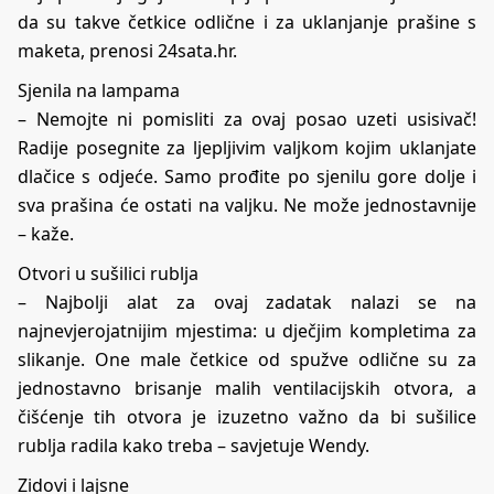
da su takve četkice odlične i za uklanjanje prašine s
maketa, prenosi 24sata.hr.
Sjenila na lampama
– Nemojte ni pomisliti za ovaj posao uzeti usisivač!
Radije posegnite za ljepljivim valjkom kojim uklanjate
dlačice s odjeće. Samo prođite po sjenilu gore dolje i
sva prašina će ostati na valjku. Ne može jednostavnije
– kaže.
Otvori u sušilici rublja
– Najbolji alat za ovaj zadatak nalazi se na
najnevjerojatnijim mjestima: u dječjim kompletima za
slikanje. One male četkice od spužve odlične su za
jednostavno brisanje malih ventilacijskih otvora, a
čišćenje tih otvora je izuzetno važno da bi sušilice
rublja radila kako treba – savjetuje Wendy.
Zidovi i lajsne