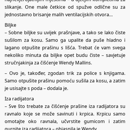
slikanje. One male četkice od spužve odlične su za
jednostavno brisanje malih ventilacijskih otvora…
Biljke
– Sobne biljke su uvijek prašnjave, a tako se lako čiste
sušilom za kosu. Samo ga upalite da puše hladno i
lagano otpušite prašinu s lišća. Trebat će vam svega
nekoliko minuta da biljke opet budu čiste – savjetuje
stručnjakinja za čišćenje Wendy Mallins.
– Ovo je, također, zgodan trik za police s knjigama.
Samo otpušite prašinu pomoću sušila za kosu, a zatim
je usisajte s poda – dodala je.
Iza radijatora
– Sve što trebate za čišćenje prašine iza radijatora su
ravnalo koje se može savinuti i krpica. Krpicu samo
omotajte oko ravnala, učvrstite gumicom i zatim
gurnite iza radijatora – objasnila je Wendy