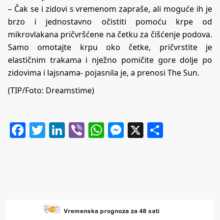
– Čak se i zidovi s vremenom zapraše, ali moguće ih je
brzo i jednostavno očistiti pomoću krpe od
mikrovlakana pričvršćene na četku za čišćenje podova.
Samo omotajte krpu oko četke, pričvrstite je
elastičnim trakama i nježno pomičite gore dolje po
zidovima i lajsnama- pojasnila je, a prenosi
The Sun
.
(TIP/Foto: Dreamstime)
Facebook
Twitter
LinkedIn
Viber
WhatsApp
Messenger
X
Share