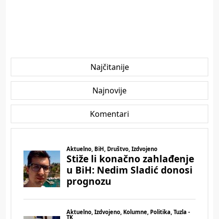
Najčitanije
Najnovije
Komentari