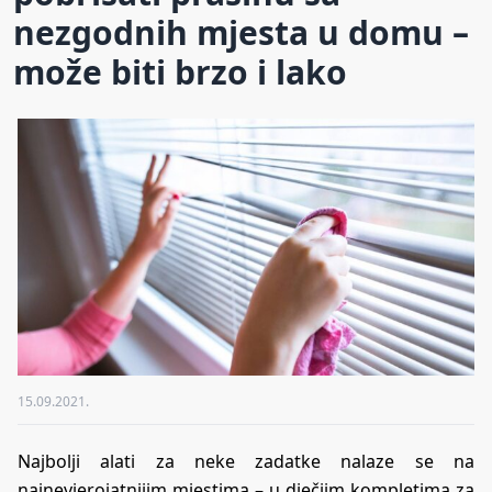
nezgodnih mjesta u domu –
može biti brzo i lako
15.09.2021.
Najbolji alati za neke zadatke nalaze se na
najnevjerojatnijim mjestima – u dječjim kompletima za