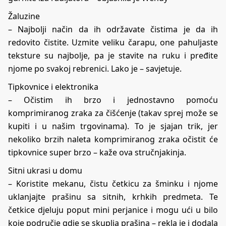
Žaluzine
– Najbolji način da ih održavate čistima je da ih
redovito čistite. Uzmite veliku čarapu, one pahuljaste
teksture su najbolje, pa je stavite na ruku i pređite
njome po svakoj rebrenici. Lako je – savjetuje.
Tipkovnice i elektronika
– Očistim ih brzo i jednostavno pomoću
komprimiranog zraka za čišćenje (takav sprej može se
kupiti i u našim trgovinama). To je sjajan trik, jer
nekoliko brzih naleta komprimiranog zraka očistit će
tipkovnice super brzo – kaže ova stručnjakinja.
Sitni ukrasi u domu
– Koristite mekanu, čistu četkicu za šminku i njome
uklanjajte prašinu sa sitnih, krhkih predmeta. Te
četkice djeluju poput mini perjanice i mogu ući u bilo
koje područje gdje se skuplja prašina – rekla je i dodala