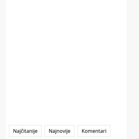
Najčitanije
Najnovije
Komentari