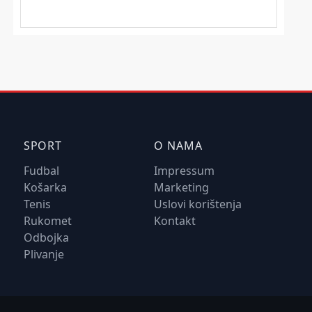
SPORT
O NAMA
Fudbal
Impressum
Košarka
Marketing
Tenis
Uslovi korištenja
Rukomet
Kontakt
Odbojka
Plivanje