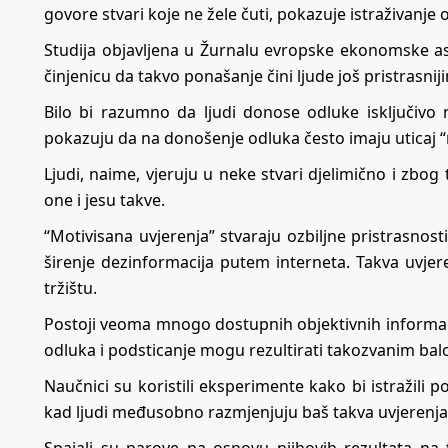
govore stvari koje ne žele čuti, pokazuje istraživanje
Studija objavljena u Žurnalu evropske ekonomske asoc
činjenicu da takvo ponašanje čini ljude još pristrasn
Bilo bi razumno da ljudi donose odluke isključivo 
pokazuju da na donošenje odluka često imaju uticaj “
Ljudi, naime, vjeruju u neke stvari djelimično i zbog 
one i jesu takve.
“Motivisana uvjerenja” stvaraju ozbiljne pristrasnost
širenje dezinformacija putem interneta. Takva uvjer
tržištu.
Postoji veoma mnogo dostupnih objektivnih informacij
odluka i podsticanje mogu rezultirati takozvanim balo
Naučnici su koristili eksperimente kako bi istražili po
kad ljudi međusobno razmjenjuju baš takva uvjerenja