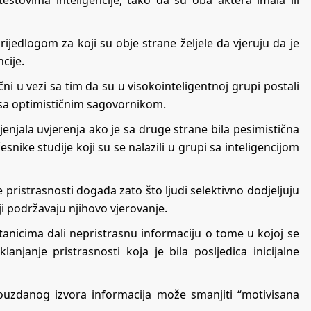
estovima inteligencije, tako da su oba aktera imala ili
prijedlogom za koji su obje strane željele da vjeruju da je
cije.
ični u vezi sa tim da su u visokointeligentnoj grupi postali
i sa optimističnim sagovornikom.
enjala uvjerenja ako je sa druge strane bila pesimistična
ike studije koji su se nalazili u grupi sa inteligencijom
pristrasnosti događa zato što ljudi selektivno dodjeljuju
i podržavaju njihovo vjerovanje.
tanicima dali nepristrasnu informaciju o tome u kojoj se
anjanje pristrasnosti koja je bila posljedica inicijalne
pouzdanog izvora informacija može smanjiti “motivisana