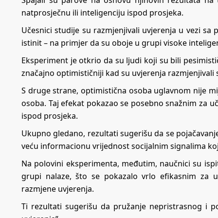
Spajali su parove na osnovu njihovih rezultata na t
natprosječnu ili inteligenciju ispod prosjeka.
Učesnici studije su razmjenjivali uvjerenja u vezi sa 
istinit – na primjer da su oboje u grupi visoke inteligen
Eksperiment je otkrio da su ljudi koji su bili pesimist
značajno optimističniji kad su uvjerenja razmjenjival
S druge strane, optimistična osoba uglavnom nije mij
osoba. Taj efekat pokazao se posebno snažnim za učesn
ispod prosjeka.
Ukupno gledano, rezultati sugerišu da se pojačavanje 
veću informacionu vrijednost socijalnim signalima koj
Na polovini eksperimenta, međutim, naučnici su ispi
grupi nalaze, što se pokazalo vrlo efikasnim za ukl
razmjene uvjerenja.
Ti rezultati sugerišu da pružanje nepristrasnog i 