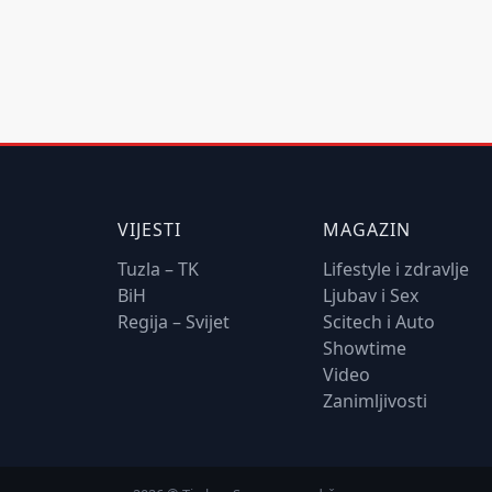
VIJESTI
MAGAZIN
Tuzla – TK
Lifestyle i zdravlje
BiH
Ljubav i Sex
Regija – Svijet
Scitech i Auto
Showtime
Video
Zanimljivosti