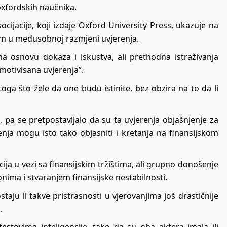
 oxfordskih naučnika.
ijacije, koji izdaje Oxford University Press, ukazuje na
ijim u međusobnoj razmjeni uvjerenja.
na osnovu dokaza i iskustva, ali prethodna istraživanja
motivisana uvjerenja”.
toga što žele da one budu istinite, bez obzira na to da li
i, pa se pretpostavljalo da su ta uvjerenja objašnjenje za
enja mogu isto tako objasniti i kretanja na finansijskom
a u vezi sa finansijskim tržištima, ali grupno donošenje
nima i stvaranjem finansijske nestabilnosti.
staju li takve pristrasnosti u vjerovanjima još drastičnije
.