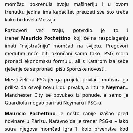
momčad pokrenula svoju mašineriju i u ovom
trenutku jedina ima kapacitet preuzeti sve što treba
kako bi dovela Messija.
Razgovori već traju, potvrdio je to i
trener
Mauricio
Pochettino
, koji će na raspolaganju
imati “najstrašniju” momčad na svijetu. Pregovori
međutim neće biti okončani samo tako. PSG mora
pronaći ekonomsku formulu, ali s Katarom iza sebe
rješenje će se pronaći, pišu
Sportske novosti
.
Messi želi za PSG jer ga projekt privlači, motivira ga
prilika da osvoji novu Ligu prvaka, a i tu je
Neymar.
..
Manchester City se povukao iz ponude, a samo je
Guardiola mogao parirati Neymaru i PSG-u.
Mauricio Pochettino
je nešto ranije izašao pred
novinare u Parizu. Naravno da je trener PSG-a – iako
sutra njegova momčad igra 1. kolo prvenstva kod