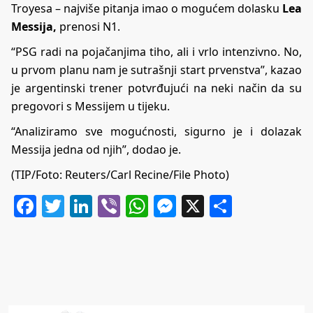
Troyesa – najviše pitanja imao o mogućem dolasku
Lea
Messija,
prenosi
N1
.
“PSG radi na pojačanjima tiho, ali i vrlo intenzivno. No,
u prvom planu nam je sutrašnji start prvenstva”, kazao
je argentinski trener potvrđujući na neki način da su
pregovori s Messijem u tijeku.
“Analiziramo sve mogućnosti, sigurno je i dolazak
Messija jedna od njih”, dodao je.
(TIP/Foto: Reuters/Carl Recine/File Photo)
Facebook
Twitter
LinkedIn
Viber
WhatsApp
Messenger
X
Share