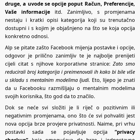
druge, a uvode se opcije poput Račun, Preferencije,
Vaše informacije
itd. Zanimljivo, s promjenama
nestaju i kratki opisi kategorija koji su trenutačno
dostupni i s kojim je objašnjeno na što se koja opcija
konkretno odnosi.
Alp se pitate zašto Facebook mijenja postavke i opcije,
odgovor je prilično zanimljiv te je najbolje prenijeti
cijeli citat s njihove korporativne stranice:
Zato smo
reducirali broj kategorija i preimenovali ih kako bi bile više
u skladu s mentalnim modelima ljudi.
Eto, lijepo je znati
da u Facebooku razmišljaju o mentalnim modelima
svojih korisnika, što god da to značilo.
Dok se neće svi složiti je li riječ o pozitivnim ili
negativnim promjenama, ono što će svi pohvaliti jest
nova opcija brze provjere privatnosti. Naime, pri vrhu
postavki sada se pojavljuje opcija
“privacy
checkup”
koja omogućava da brzo i jednostavno