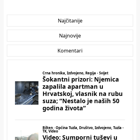
Najčitanije
Najnovije
Komentari