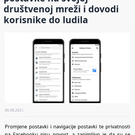
društvenoj mreži i dovodi
korisnike do ludila
06.08.2021.
Promjene postavki i navigacije postavki te privatnosti
na Facebooku nisu novost, a zanimljivo je da su se