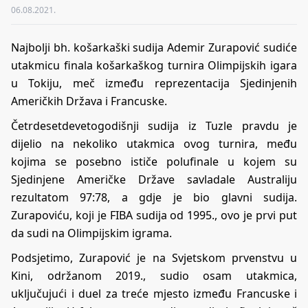
06.08.2021.
Najbolji bh. košarkaški sudija Ademir Zurapović sudiće
utakmicu finala košarkaškog turnira Olimpijskih igara
u Tokiju, meč između reprezentacija Sjedinjenih
Američkih Država i Francuske.
Četrdesetdevetogodišnji sudija iz Tuzle pravdu je
dijelio na nekoliko utakmica ovog turnira, među
kojima se posebno ističe polufinale u kojem su
Sjedinjene Američke Države savladale Australiju
rezultatom 97:78, a gdje je bio glavni sudija.
Zurapoviću, koji je FIBA sudija od 1995., ovo je prvi put
da sudi na Olimpijskim igrama.
Podsjetimo, Zurapović je na Svjetskom prvenstvu u
Kini, održanom 2019., sudio osam utakmica,
uključujući i duel za treće mjesto između Francuske i