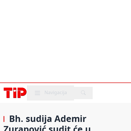
Mobile menu
Navigacija
Bh. sudija Ademir
Zurapović sudit će u