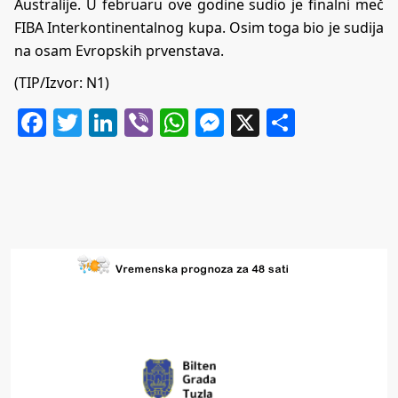
Australije. U februaru ove godine sudio je finalni meč
FIBA Interkontinentalnog kupa. Osim toga bio je sudija
na osam Evropskih prvenstava.
(TIP/Izvor: N1)
Facebook
Twitter
LinkedIn
Viber
WhatsApp
Messenger
X
Share