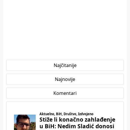
Najčitanije
Najnovije
Komentari