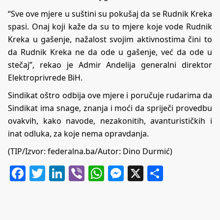
“Sve ove mjere u suštini su pokušaj da se Rudnik Kreka
spasi. Onaj koji kaže da su to mjere koje vode Rudnik
Kreka u gašenje, nažalost svojim aktivnostima čini to
da Rudnik Kreka ne da ode u gašenje, već da ode u
stečaj”, rekao je Admir Andelija generalni direktor
Elektroprivrede BiH.
Sindikat oštro odbija ove mjere i poručuje rudarima da
Sindikat ima snage, znanja i moći da spriječi provedbu
ovakvih, kako navode, nezakonitih, avanturističkih i
inat odluka, za koje nema opravdanja.
(TIP/Izvor: federalna.ba/Autor: Dino Durmić)
Facebook
Twitter
LinkedIn
Viber
WhatsApp
Messenger
X
Share