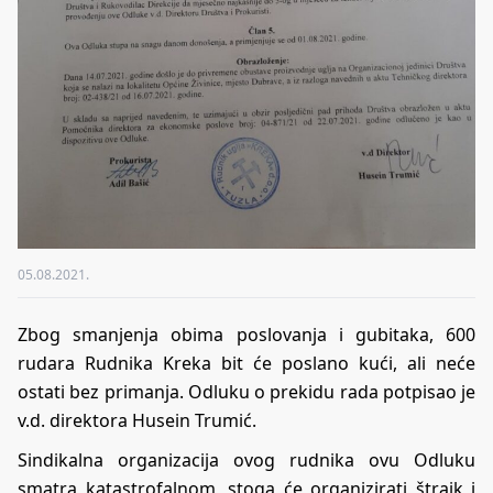
05.08.2021.
Zbog smanjenja obima poslovanja i gubitaka, 600
rudara Rudnika Kreka bit će poslano kući, ali neće
ostati bez primanja. Odluku o prekidu rada potpisao je
v.d. direktora Husein Trumić.
Sindikalna organizacija ovog rudnika ovu Odluku
smatra katastrofalnom, stoga će organizirati štrajk i