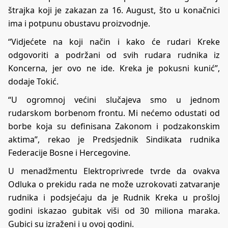
štrajka koji je zakazan za 16. August, što u konačnici
ima i potpunu obustavu proizvodnje.
“Vidjećete na koji način i kako će rudari Kreke
odgovoriti a podržani od svih rudara rudnika iz
Koncerna, jer ovo ne ide. Kreka je pokusni kunić”,
dodaje Tokić.
“U ogromnoj većini slučajeva smo u jednom
rudarskom borbenom frontu. Mi nećemo odustati od
borbe koja su definisana Zakonom i podzakonskim
aktima”, rekao je Predsjednik Sindikata rudnika
Federacije Bosne i Hercegovine.
U menadžmentu Elektroprivrede tvrde da ovakva
Odluka o prekidu rada ne može uzrokovati zatvaranje
rudnika i podsjećaju da je Rudnik Kreka u prošloj
godini iskazao gubitak viši od 30 miliona maraka.
Gubici su izraženi i u ovoj godini.