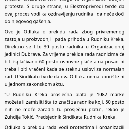
proteste. S druge strane, u Elektroprivredi tvrde da
ovaj proces vodi ka ozdravljenju rudnika i da neće doći
do njegovog gašenja.
Ovo je Odluka o prekidu rada zbog privremenog
zastoja u proizvodnji i pada prihoda u Rudniku Kreka.
Direktno se tiče 30 posto radnika u Organizacionoj
jedinici Dubrave. Za vrijeme prekida rada radnicima će
biti isplaćivano 60 posto osnovne plaće a na posao bi
trebali biti vraćeni kada se steknu uslovi za normalan
rad. U Sindikatu tvrde da ova Odluka nema uporište ni
u jednom zakonskom aktu.
“U Rudniku Kreka prosječna plata je 1082 marke
možete li zamisliti šta to znači za radnike koji, 60 posto
njih ne može zaraditi tu prosječnu platu”, rekao je
Zuhdija Tokić, Predsjednik Sindikata Rudnika Kreka.
Odluka o prekidu rada vodi protestima i organizaciji