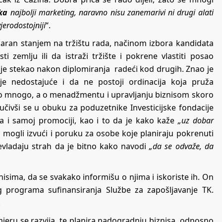
ka
najbolji marketing, naravno nisu zanemarivi ni drugi alati
jerodostojniji
“.
aran stanjem na tržištu rada, načinom izbora kandidata
ti zemlju ili da istraži tržište i pokrene vlastiti posao
oje je stekao nakon diplomiranja radeći kod drugih. Znao je
e nedostajuće i da ne postoji ordinacija koja pruža
znao mnogo, a o menadžmentu i upravljanju biznisom skoro
jučivši se u obuku za poduzetnike Investicijske fondacije
 i samoj promociji, kao i to da je kako kaže
„uz dobar
 mogli izvući i poruku za osobe koje planiraju pokrenuti
vladaju strah da je bitno kako navodi
„da se odvaže, da
nisima, da se svakako informišu o njima i iskoriste ih. On
 programa sufinansiranja Službe za zapošljavanje TK.
.
jeru se razvija, te planira nadogradnju biznisa, odnosno