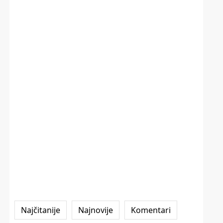
Najčitanije
Najnovije
Komentari