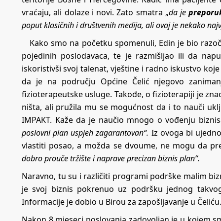
vraćaju, ali dolaze i novi. Zato smatra „
da je
preporu
poput klasičnih i društvenih medija, ali ovaj je nekako najv
Kako smo na početku spomenuli, Edin je bio razoč
pojedinih poslodavaca, te je razmišljao ili da napus
iskoristivši svoj talenat, vještine i radno iskustvo k
da je na području Općine Čelić njegovo zanimanj
fizioterapeutske usluge. Takođe, o fizioterapiji je 
ništa, ali pružila mu se mogućnost da i to nauči ukl
IMPAKT. Kaže da je naučio mnogo o vođenju biznisa
poslovni plan uspjeh zagarantovan“.
Iz ovoga bi ujedno
vlastiti posao, a možda se dvoume, ne mogu da pre
dobro prouče tržište i naprave precizan biznis plan“.
Naravno, tu su i različiti programi podrške malim biz
je svoj biznis pokrenuo uz podršku jednog takvog
Informacije je dobio u Birou za zapošljavanje u Čeliću
Nakon 8 mjeseci poslovanja zadovoljan je u kojem sm