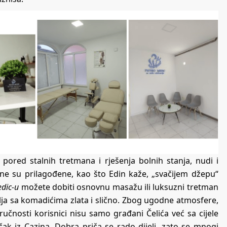
 pored stalnih tretmana i rješenja bolnih stanja, nudi i
jene su prilagođene, kao što Edin kaže, „svačijem džepu“
edic-u
možete dobiti osnovnu masažu ili luksuzni tretman
, ulja sa komadićima zlata i slično. Zbog ugodne atmosfere,
ručnosti korisnici nisu samo građani Čelića već sa cijele
čak iz Cazina. Dobra priča se rado dijeli, zato se mnogi