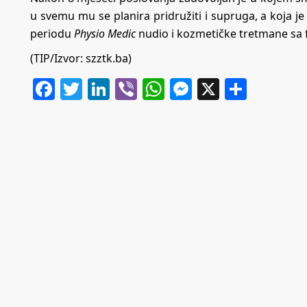
u svemu mu se planira pridružiti i supruga, a koja j
periodu
Physio Medic
nudio i kozmetičke tretmane sa
(TIP/Izvor:
szztk.ba
)
Facebook
Twitter
LinkedIn
Viber
WhatsApp
Messenger
X
Share