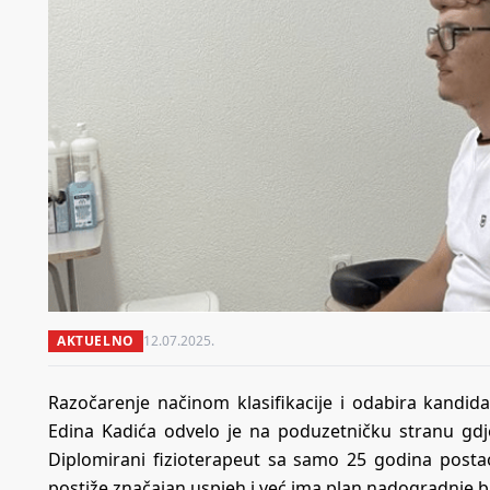
AKTUELNO
12.07.2025.
Razočarenje načinom klasifikacije i odabira kandida
Edina Kadića odvelo je na poduzetničku stranu gdje
Diplomirani fizioterapeut sa samo 25 godina post
postiže značajan uspjeh i već ima plan nadogradnje b