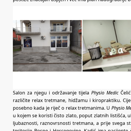
Salon za njegu i održavanje tijela
Physio Medic
Čelić
različite relax tretmane, hidžamu i kiropraktiku. Ci
posebno kada je riječ o relax tretmanima. U
Physio M
u kojem se koristi čisto zlato, poput zlatnih listišća
ljubaznosti, raznovrsnosti tretmana, a prije svega st
teritorije Bosne i Hercegovine. Kadić ima pacijente 