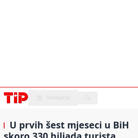
Mobile menu
Navigacija
U prvih šest mjeseci u BiH
skoro 330 hiljada turista