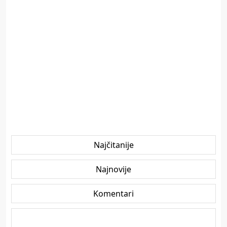
Najčitanije
Najnovije
Komentari