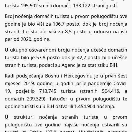
turista 195.502 su bili domaći, 133.122 strani gosti.
Broj noćenja domaćih turista u prvom polugodištu ove
godine je bio viši za 106,7 posto, dok je broj noćenja
stranih turista bio viši za 8,5 posto u odnosu na isti
period 2020. godine.
U ukupno ostvarenom broju noćenja učešće domaćih
turista bilo je 57,8 posto dok je 42,2 posto bilo učešće
stranih turista, podaci su Agencije za statistiku BiH.
Radi podsjećanja Bosnu i Hercegovinu je u prvih šest
mjeseci 2019. godine, u godini prije pandemije Covid-
19, posjetilo 713.745 turista (stranih 504.416, a
domaćih 209.329). Također u prvom polugodištu te
godine turisti su u BiH ostvarili 1.454.904 noćenja.
U strukturi noćenja stranih turista u prvom
polugodištu ove godine najviše noćenja ostvarili su