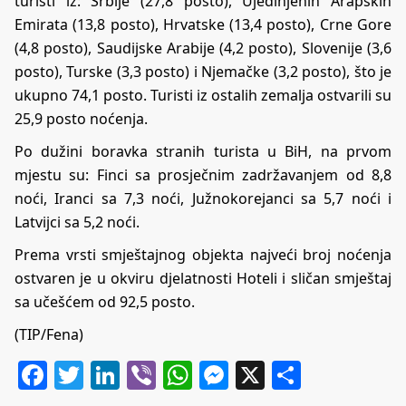
turisti iz: Srbije (27,8 posto), Ujedinjenih Arapskih
Emirata (13,8 posto), Hrvatske (13,4 posto), Crne Gore
(4,8 posto), Saudijske Arabije (4,2 posto), Slovenije (3,6
posto), Turske (3,3 posto) i Njemačke (3,2 posto), što je
ukupno 74,1 posto. Turisti iz ostalih zemalja ostvarili su
25,9 posto noćenja.
Po dužini boravka stranih turista u BiH, na prvom
mjestu su: Finci sa prosječnim zadržavanjem od 8,8
noći, Iranci sa 7,3 noći, Južnokorejanci sa 5,7 noći i
Latvijci sa 5,2 noći.
Prema vrsti smještajnog objekta najveći broj noćenja
ostvaren je u okviru djelatnosti Hoteli i sličan smještaj
sa učešćem od 92,5 posto.
(TIP/Fena)
Facebook
Twitter
LinkedIn
Viber
WhatsApp
Messenger
X
Share