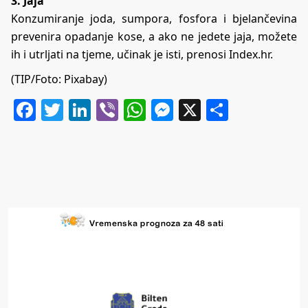
3. Jaja
Konzumiranje joda, sumpora, fosfora i bjelančevina
prevenira opadanje kose, a ako ne jedete jaja, možete
ih i utrljati na tjeme, učinak je isti, prenosi
Index.hr
.
(TIP/Foto: Pixabay)
Facebook
Twitter
LinkedIn
Viber
WhatsApp
Messenger
X
Share