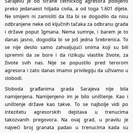
Sarajevu je od strane četničkog agresora pobijeno
preko jedanaest hiljada civila, a od toga 1.601 dijete.
Ne smijem ni zamisliti da šta bi se dogodilo da nisu
odbranjene neke od ključnih tačaka za odbranu grada
i države poput Igmana. Nema sumnje, i barem je to
danas jasno, dogodila bi se još jedna Srebrenica. To
se nije desilo samo zahvaljujući onima koji su bili
spremni da se bore i da rizikuju vlastite živote, za
živote svih nas. Nije se popustilo pred terorom
agresora i zato danas imamo privilegiju da uživamo u
slobodi.
Sloboda građanima grada Sarajeva nije bila
namijenjena. Namijenjeno im je bilo uništenje. Kao i
uništenje države kao takve. To se najbolje vidi po
intezitetu agresorskih dejstava u trenucima
takozvanih pregovora. Na ovaj grad, u pravilu je
najveći broj granata padao u trenucima kada su