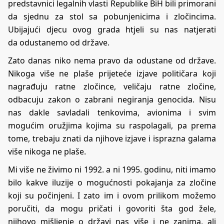
predstavnici legalnih vlasti Republike BiH bili primorani
da sjednu za stol sa pobunjenicima i zločincima.
Ubijajući djecu ovog grada htjeli su nas natjerati
da odustanemo od države.
Zato danas niko nema pravo da odustane od države.
Nikoga više ne plaše prijeteće izjave političara koji
nagrađuju ratne zločince, veličaju ratne zločine,
odbacuju zakon o zabrani negiranja genocida. Nisu
nas dakle savladali tenkovima, avionima i svim
mogućim oružjima kojima su raspolagali, pa prema
tome, trebaju znati da njihove izjave i isprazna galama
više nikoga ne plaše.
Mi više ne živimo ni 1992. a ni 1995. godinu, niti imamo
bilo kakve iluzije o mogućnosti pokajanja za zločine
koji su počinjeni. I zato im i ovom prilikom možemo
poručiti, da mogu pričati i govoriti šta god žele,
njihovo mišljenje o državi nas više i ne zanima, ali