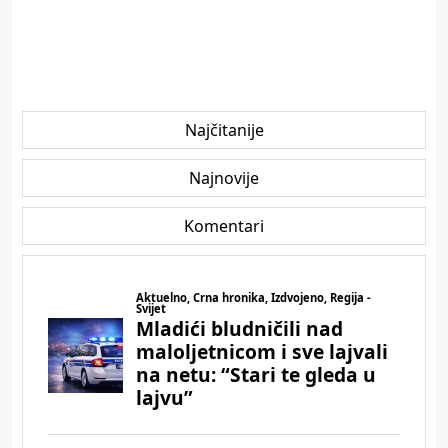
Najčitanije
Najnovije
Komentari