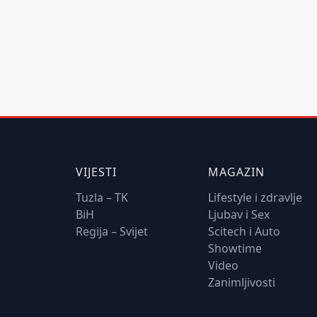
VIJESTI
MAGAZIN
Tuzla – TK
Lifestyle i zdravlje
BiH
Ljubav i Sex
Regija – Svijet
Scitech i Auto
Showtime
Video
Zanimljivosti