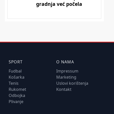
SPORT
O NAMA
Fudbal
Impressum
Košarka
Marketing
Tenis
Uslovi korištenja
Rukomet
Kontakt
Odbojka
Plivanje