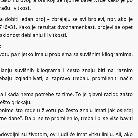
ko i u ovoj, a oni koji se njome bave tvrde kako je po
ađu i vitkost.
obiti jedan broj – zbrajaju se svi brojevi, npr. ako je
7+6=31. Kako je rezultat dvoznamenkast, brojevi se opet
klonost debljanju ili vitkosti.
:
 životu pa rijetko imaju problema sa suvišnim kilogramima.
lanju suvišnih kilograma i često znaju biti na raznim
baju izgladnjivati, a zapravo trebaju promijeniti način
pa i kada nema potrebe za time. To je glavni razlog zašto
ešto grickaju.
onime što rade u životu pa često znaju imati jak osjećaj
ne dane”. Da bi se to promijenilo, trebali bi se više baviti
voljni su životom, ovi ljudi će imat vitku liniju. Ali, ako