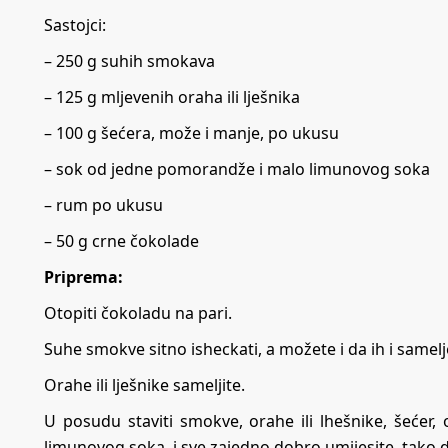
Sastojci:
– 250 g suhih smokava
– 125 g mljevenih oraha ili lješnika
– 100 g šećera, može i manje, po ukusu
– sok od jedne pomorandže i malo limunovog soka
– rum po ukusu
– 50 g crne čokolade
Priprema:
Otopiti čokoladu na pari.
Suhe smokve sitno isheckati, a možete i da ih i samelj
Orahe ili lješnike sameljite.
U posudu staviti smokve, orahe ili lhešnike, šećer
limunovog soka, i sve zajedno dobro umijesite, tako