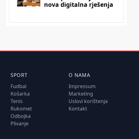
SPORT
O NAMA
Fudbal
Impressum
Košarka
Marketing
Tenis
Uslovi korištenja
Rukomet
Kontakt
Odbojka
Plivanje