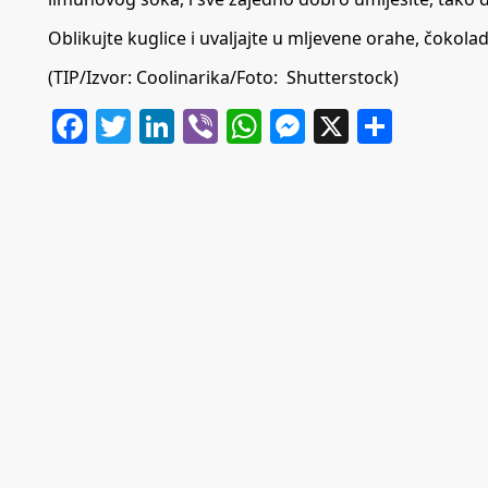
Oblikujte kuglice i uvaljajte u mljevene orahe, čokoladn
(TIP/Izvor:
Coolinarika/Foto: Shutterstock)
Facebook
Twitter
LinkedIn
Viber
WhatsApp
Messenger
X
Share