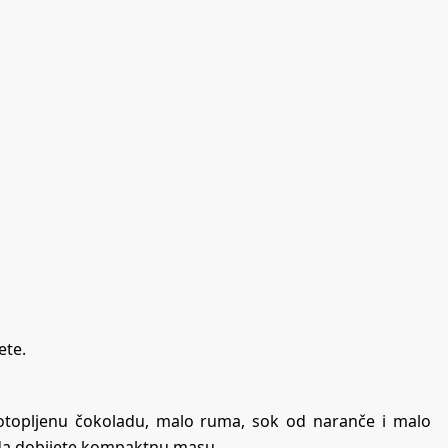
ete.
, otopljenu čokoladu, malo ruma, sok od naranče i malo
 da dobijete kompaktnu masu.