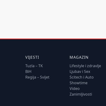
VIJESTI
MAGAZIN
Tuzla – TK
Lifestyle i zdravlje
BiH
Ljubav i Sex
Regija – Svijet
Scitech i Auto
Showtime
Video
Zanimljivosti