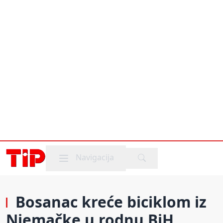
Mobile menu
Navigacija
Bosanac kreće biciklom iz
Njemačke u rodnu BiH,