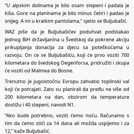
“U alpskim dolinama je bilo osam stepeni i padala je
kiša. Gore na planinama je bilo minus četiri i padao je
snijeg. A mi u kratkim pantolama,” sjetio se Buljubašić.
WAZ piše da je Buljubašićev poduhvat podstakao
jednog BiH državljanina u Švedskoj da pokrene akciju
prikupljanja donacija za djecu sa poteškoćama u
razvoju. On ce se Buljubašiću, koji će prvo voziti 700
kilometara do švedskog Degenforsa, pridružiti i skupa
će voziti od Malmea do Bosne.
Trenutno je jugoistočnu Evropu zahvatio toplinski val
koji će potrajati. Zato su planirali da pređu ne više od
200 kilometara na dan, obzirom da temperature
dostižu i 40 stepeni, navodi
N1
.
“Ako bude potrebno, voziti ćemo noću. Računamo s
tim da ćemo stići za 14 dana ali možda uspijemo i za
12,” kaže Buljubašić.