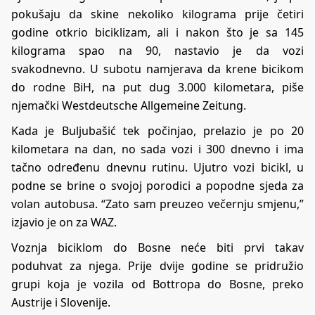
pokušaju da skine nekoliko kilograma prije četiri
godine otkrio biciklizam, ali i nakon što je sa 145
kilograma spao na 90, nastavio je da vozi
svakodnevno. U subotu namjerava da krene bicikom
do rodne BiH, na put dug 3.000 kilometara, piše
njemački Westdeutsche Allgemeine Zeitung.
Kada je Buljubašić tek počinjao, prelazio je po 20
kilometara na dan, no sada vozi i 300 dnevno i ima
tačno određenu dnevnu rutinu. Ujutro vozi bicikl, u
podne se brine o svojoj porodici a popodne sjeda za
volan autobusa. “Zato sam preuzeo večernju smjenu,”
izjavio je on za
WAZ
.
Voznja biciklom do Bosne neće biti prvi takav
poduhvat za njega. Prije dvije godine se pridružio
grupi koja je vozila od Bottropa do Bosne, preko
Austrije i Slovenije.