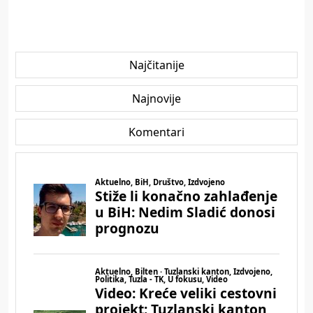
Najčitanije
Najnovije
Komentari