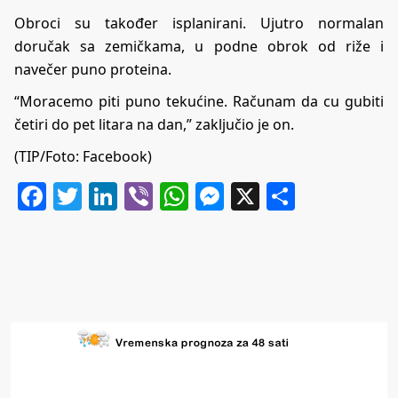
Obroci su također isplanirani. Ujutro normalan
doručak sa zemičkama, u podne obrok od riže i
navečer puno proteina.
“Moracemo piti puno tekućine. Računam da cu gubiti
četiri do pet litara na dan,” zaključio je on.
(TIP/Foto: Facebook)
Facebook
Twitter
LinkedIn
Viber
WhatsApp
Messenger
X
Share