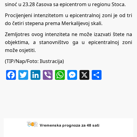
sinoć u 23.28 časova sa epicentrom u regionu Stoca.
Procijenjeni intenzitetom u epicentralnoj zoni je od tri
do četiri stepena prema Merkalijevoj skali.
Zemljotres ovog intenziteta ne može izazvati štete na
objektima, a stanovništvo ga u epicentralnoj zoni
može osjetiti.
(TIP/Nap/Foto: Ilustracija)
Facebook
Twitter
LinkedIn
Viber
WhatsApp
Messenger
X
Share