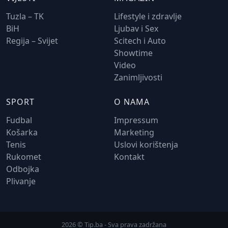
Tuzla – TK
Lifestyle i zdravlje
BiH
Ljubav i Sex
Regija – Svijet
Scitech i Auto
Showtime
Video
Zanimljivosti
SPORT
O NAMA
Fudbal
Impressum
Košarka
Marketing
Tenis
Uslovi korištenja
Rukomet
Kontakt
Odbojka
Plivanje
2026 © Tip.ba - Sva prava zadržana