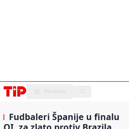
Mobile menu
Navigacija
Fudbaleri Španije u finalu
OI, za zlato protiv Brazila