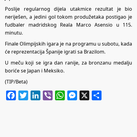
Poslije regularnog dijela utakmice rezultat je bio
neriješen, a jedini gol tokom produžetaka postigao je
fudbaler madridskog Reala Marco Asensio u 115.
minutu.
Finale Olimpijskih igara je na programu u subotu, kada
će reprezentacija Španije igrati sa Brazilom.
U meču koji se igra dan ranije, za bronzanu medalju
boriće se Japan i Meksiko.
(TIP/Beta)
Facebook
Twitter
LinkedIn
Viber
WhatsApp
Messenger
X
Share