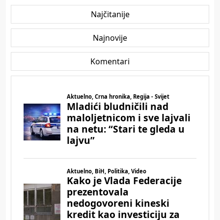
Najčitanije
Najnovije
Komentari