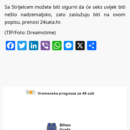
Sa Strijelcem možete biti sigurni da će seks uvijek biti
nešto nadzemaljsko, zato zaslužuju biti na ovom
popisu, prenosi
24sata.hr
.
(TIP/Foto: Dreamstime)
Facebook
Twitter
LinkedIn
Viber
WhatsApp
Messenger
X
Share