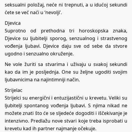
seksualni položaj, neće ni trepnuti, a u idućoj sekundi
ćete se već naći u ‘nevolji’.
Djevica
Suprotno od prethodna tri horoskopska znaka,
Djevice su ljubitelji sporog, senzualnog i strastvenog
vođenja ljubavi. Djevice daju sve od sebe da stvore
ugodno i senzualno okruženje.
Ne vole žuriti sa stvarima i uživaju u svakoj sekundi
kao da im je posljednja. One su željne ugoditi svojim
ljubavnicima na najintimniji način.
Strijelac
Strijelci su energični i entuzijastični u krevetu. Veliki su
ljubitelji spontanog vođenja ljubavi. S njima nikad ne
možete znati što će se sljedeće dogoditi i iščekivanje je
intenzivno. Predlažu nove stvari koje treba isprobati u
krevetu kad ih partner najmanje očekuje.