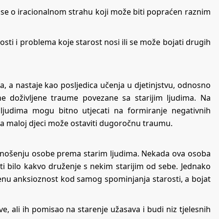
di se o iracionalnom strahu koji može biti popraćen raznim
osti i problema koje starost nosi ili se može bojati drugih
a, a nastaje kao posljedica učenja u djetinjstvu, odnosno
ne doživljene traume povezane sa starijim ljudima. Na
im ljudima mogu bitno utjecati na formiranje negativnih
ma maloj djeci može ostaviti dugoročnu traumu.
dnošenju osobe prema starim ljudima. Nekada ova osoba
avati bilo kakvo druženje s nekim starijim od sebe. Jednako
ženu anksioznost kod samog spominjanja starosti, a bojat
, ali ih pomisao na starenje užasava i budi niz tjelesnih