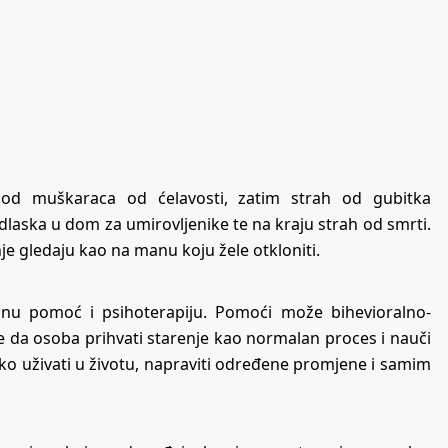
kod muškaraca od ćelavosti, zatim strah od gubitka
odlaska u dom za umirovljenike te na kraju strah od smrti.
je gledaju kao na manu koju žele otkloniti.
učnu pomoć i psihoterapiju. Pomoći može bihevioralno-
e je da osoba prihvati starenje kao normalan proces i nauči
kako uživati u životu, napraviti određene promjene i samim