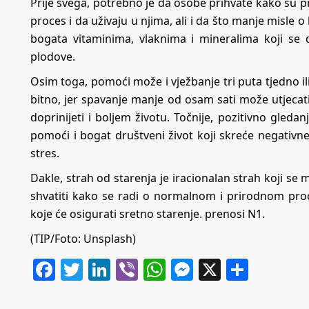
Prije svega, potrebno je da osobe prihvate kako su 
proces i da uživaju u njima, ali i da što manje misle
bogata vitaminima, vlaknima i mineralima koji se do
plodove.
Osim toga, pomoći može i vježbanje tri puta tjedno il
bitno, jer spavanje manje od osam sati može utjecati n
doprinijeti i boljem životu. Točnije, pozitivno gleda
pomoći i bogat društveni život koji skreće negativne
stres.
Dakle, strah od starenja je iracionalan strah koji se m
shvatiti kako se radi o normalnom i prirodnom proce
koje će osigurati sretno starenje. prenosi
N1
.
(TIP/Foto: Unsplash)
Facebook
Twitter
LinkedIn
Viber
WhatsApp
Messenger
X
Share