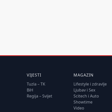
VIJESTI
MAGAZIN
Tuzla – TK
Lifestyle i zdravlje
BiH
Ljubav i Sex
Regija – Svijet
Scitech i Auto
Showtime
Video