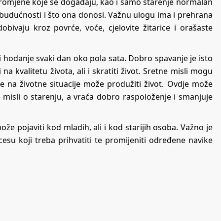
promjene koje se događaju, kao i samo starenje normalan
 o budućnosti i što ona donosi. Važnu ulogu ima i prehrana
bivaju kroz povrće, voće, cjelovite žitarice i orašaste
i hodanje svaki dan oko pola sata. Dobro spavanje je isto
a kvalitetu života, ali i skratiti život. Sretne misli mogu
nje na životne situacije može produžiti život. Ovdje može
 misli o starenju, a vraća dobro raspoloženje i smanjuje
ože pojaviti kod mladih, ali i kod starijih osoba. Važno je
su koji treba prihvatiti te promijeniti određene navike