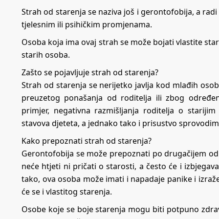
Strah od starenja se naziva još i gerontofobija, a ra
tjelesnim ili psihičkim promjenama.
Osoba koja ima ovaj strah se može bojati vlastite star
starih osoba.
Zašto se pojavljuje strah od starenja?
Strah od starenja se nerijetko javlja kod mlađih osob
preuzetog ponašanja od roditelja ili zbog određe
primjer, negativna razmišljanja roditelja o starij
stavova djeteta, a jednako tako i prisustvo sprovodi
Kako prepoznati strah od starenja?
Gerontofobija se može prepoznati po drugačijem o
neće htjeti ni pričati o starosti, a često će i izbjeg
tako, ova osoba može imati i napadaje panike i izra
će se i vlastitog starenja.
Osobe koje se boje starenja mogu biti potpuno zdrave