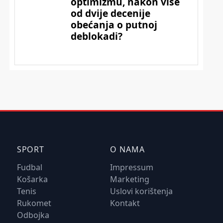
SPORT
O NAMA
Fudbal
Impressum
Košarka
Marketing
Tenis
Uslovi korištenja
Rukomet
Kontakt
Odbojka