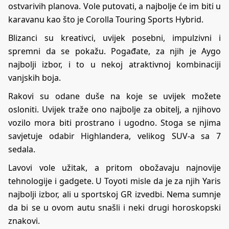
ostvarivih planova. Vole putovati, a najbolje će im biti u
karavanu kao što je Corolla Touring Sports Hybrid.
Blizanci su kreativci, uvijek posebni, impulzivni i
spremni da se pokažu. Pogađate, za njih je Aygo
najbolji izbor, i to u nekoj atraktivnoj kombinaciji
vanjskih boja.
Rakovi su odane duše na koje se uvijek možete
osloniti. Uvijek traže ono najbolje za obitelj, a njihovo
vozilo mora biti prostrano i ugodno. Stoga se njima
savjetuje odabir Highlandera, velikog SUV-a sa 7
sedala.
Lavovi vole užitak, a pritom obožavaju najnovije
tehnologije i gadgete. U Toyoti misle da je za njih Yaris
najbolji izbor, ali u sportskoj GR izvedbi. Nema sumnje
da bi se u ovom autu snašli i neki drugi horoskopski
znakovi.