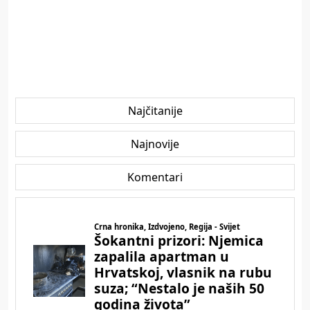
Najčitanije
Najnovije
Komentari