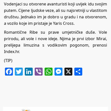
Vodenjaci su otvorene avanturisti koji uvijek idu svojim
putem. Cijene ljudske veze, ali su najsretniji u vlastitom
društvu. Jednako im je dobro u gradu i na otvorenom,
a vozilo koje im pristaje je Yaris Cross.
Romantične Ribe su prave umjetničke duše. Vole
prirodu, ali vole i nove ideje. Njima je prvi izbor Mirai,
prelijepa limuzina s vodikovim pogonom, prenosi
Index.hr.
(TIP)
Facebook
Twitter
LinkedIn
Viber
WhatsApp
Messenger
X
Share