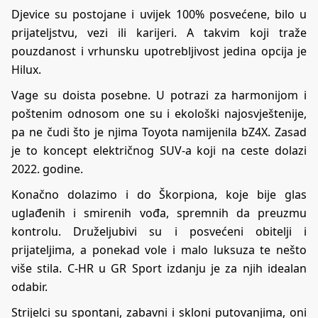
Djevice su postojane i uvijek 100% posvećene, bilo u
prijateljstvu, vezi ili karijeri. A takvim koji traže
pouzdanost i vrhunsku upotrebljivost jedina opcija je
Hilux.
Vage su doista posebne. U potrazi za harmonijom i
poštenim odnosom one su i ekološki najosvještenije,
pa ne čudi što je njima Toyota namijenila bZ4X. Zasad
je to koncept električnog SUV-a koji na ceste dolazi
2022. godine.
Konačno dolazimo i do Škorpiona, koje bije glas
uglađenih i smirenih vođa, spremnih da preuzmu
kontrolu. Druželjubivi su i posvećeni obitelji i
prijateljima, a ponekad vole i malo luksuza te nešto
više stila. C-HR u GR Sport izdanju je za njih idealan
odabir.
Strijelci su spontani, zabavni i skloni putovanjima, oni