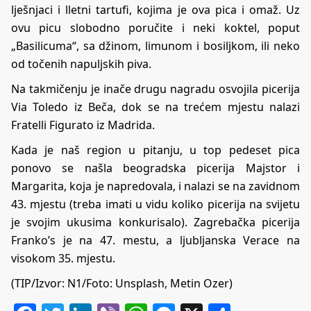
lješnjaci i lletni tartufi, kojima je ova pica i omaž. Uz
ovu picu slobodno poručite i neki koktel, poput
„Basilicuma“, sa džinom, limunom i bosiljkom, ili neko
od točenih napuljskih piva.
Na takmičenju je inače drugu nagradu osvojila picerija
Via Toledo iz Beča, dok se na trećem mjestu nalazi
Fratelli Figurato iz Madrida.
Kada je naš region u pitanju, u top pedeset pica
ponovo se našla beogradska picerija Majstor i
Margarita, koja je napredovala, i nalazi se na zavidnom
43. mjestu (treba imati u vidu koliko picerija na svijetu
je svojim ukusima konkurisalo). Zagrebačka picerija
Franko’s je na 47. mestu, a ljubljanska Verace na
visokom 35. mjestu.
(TIP/Izvor:
N1
/Foto: Unsplash, Metin Ozer)