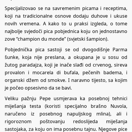
Specijalizovao se na savremenim picama i receptima,
koji na tradicionalne osnove dodaju duhove i ukuse
novih vremena. A kako to u praksi izgleda, o tome
najbolje svjedoči pica pobjednica koju on jednostavno
zove “champion du monde” (svjetski šampion).
Pobjednička pica sastoji se od dvogodišnje Parma
šunke, koja nije preslana, a okupana je u sosu od
žutog paradajza, koji je inače slađi od crvenog, sireva
provalon i mocarela di bufala, pečenih badema, i
organski džem od smokve. I naravno tijesto, sa kojim
je počeo opsesivno da se bavi.
Veliku pažnju Pepe usmjerava ka posebnoj tehnici
miješanja testa (koristi specijalno brašno Nuvola,
naručeno iz posebnog napuljskog mlina), ali i
rigoroznom poštovanju redoslijeda miješanja
sastojaka, za koju on ima posebnu tajnu. Njegove pice