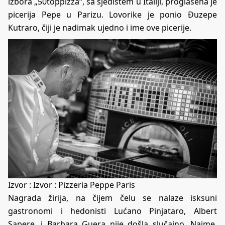
izbora „50toppizza“, sa sjedištem u Italiji, proglašena je
picerija Pepe u Parizu. Lovorike je ponio Đuzepe
Kutraro, čiji je nadimak ujedno i ime ove picerije.
Izvor : Izvor : Pizzeria Peppe Paris
Nagrada žirija, na čijem čelu se nalaze isksuni
gastronomi i hedonisti Lućano Pinjataro, Albert
Sapere, i Barbara Guera nije došla slučajno. Naime,