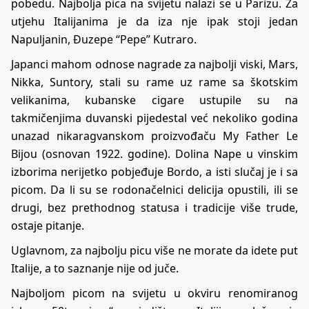
pobedu. Najbolja pica na svijetu nalazi se u Parizu. Za
utjehu Italijanima je da iza nje ipak stoji jedan
Napuljanin, Đuzepe “Pepe” Kutraro.
Japanci mahom odnose nagrade za najbolji viski, Mars,
Nikka, Suntory, stali su rame uz rame sa škotskim
velikanima, kubanske cigare ustupile su na
takmičenjima duvanski pijedestal već nekoliko godina
unazad nikaragvanskom proizvođaču My Father Le
Bijou (osnovan 1922. godine). Dolina Nape u vinskim
izborima nerijetko pobjeđuje Bordo, a isti slučaj je i sa
picom. Da li su se rodonačelnici delicija opustili, ili se
drugi, bez prethodnog statusa i tradicije više trude,
ostaje pitanje.
Uglavnom, za najbolju picu više ne morate da idete put
Italije, a to saznanje nije od juče.
Najboljom picom na svijetu u okviru renomiranog