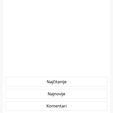
Najčitanije
Najnovije
Komentari