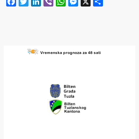
Facebook
Twitter
LinkedIn
Viber
WhatsApp
Messenger
X
Share