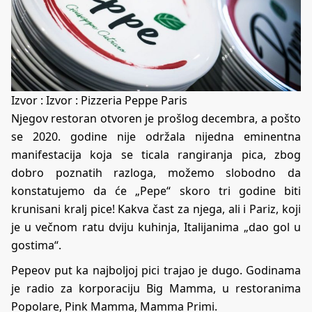
Izvor : Izvor : Pizzeria Peppe Paris
Njegov restoran otvoren je prošlog decembra, a pošto
se 2020. godine nije održala nijedna eminentna
manifestacija koja se ticala rangiranja pica, zbog
dobro poznatih razloga, možemo slobodno da
konstatujemo da će „Pepe“ skoro tri godine biti
krunisani kralj pice! Kakva čast za njega, ali i Pariz, koji
je u večnom ratu dviju kuhinja, Italijanima „dao gol u
gostima“.
Pepeov put ka najboljoj pici trajao je dugo. Godinama
je radio za korporaciju Big Mamma, u restoranima
Popolare, Pink Mamma, Mamma Primi.