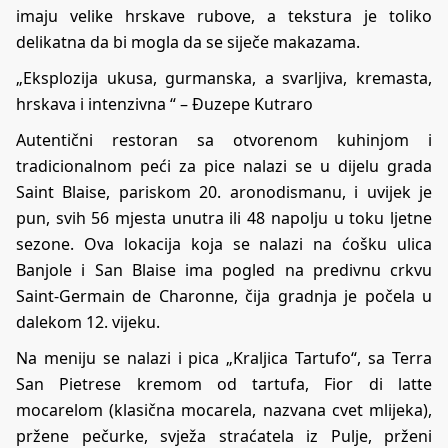
imaju velike hrskave rubove, a tekstura je toliko
delikatna da bi mogla da se siječe makazama.
„Eksplozija ukusa, gurmanska, a svarljiva, kremasta,
hrskava i intenzivna “ – Đuzepe Kutraro
Autentični restoran sa otvorenom kuhinjom i
tradicionalnom peći za pice nalazi se u dijelu grada
Saint Blaise, pariskom 20. aronodismanu, i uvijek je
pun, svih 56 mjesta unutra ili 48 napolju u toku ljetne
sezone. Ova lokacija koja se nalazi na ćošku ulica
Banjole i San Blaise ima pogled na predivnu crkvu
Saint-Germain de Charonne, čija gradnja je počela u
dalekom 12. vijeku.
Na meniju se nalazi i pica „Kraljica Tartufo“, sa Terra
San Pietrese kremom od tartufa, Fior di latte
mocarelom (klasična mocarela, nazvana cvet mlijeka),
pržene pečurke, svježa straćatela iz Pulje, prženi