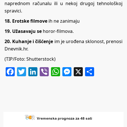
naprednom računalu ili u nekoj drugoj tehnološkoj
spravici.
18. Erotske filmove
ih ne zanimaju
19. Užasavaju se
horor-filmova.
20. Kuhanje i čišćenje
im je urođena sklonost, prenosi
Dnevnik.hr.
(TIP/Foto: Shutterstock)
Facebook
Twitter
LinkedIn
Viber
WhatsApp
Messenger
X
Share