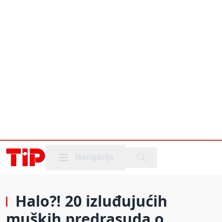
Mobile menu
Navigacija
Halo?! 20 izluđujućih
muških predrasuda o