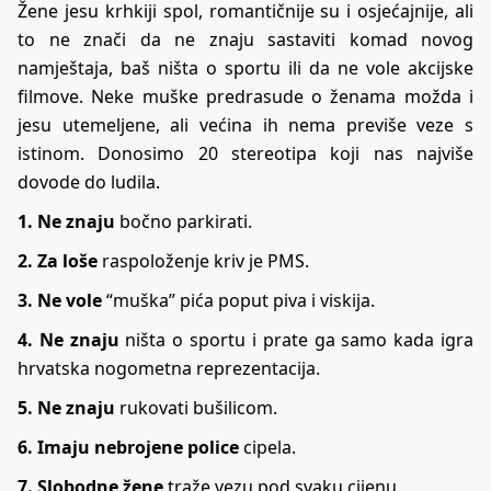
Žene jesu krhkiji spol, romantičnije su i osjećajnije, ali
to ne znači da ne znaju sastaviti komad novog
namještaja, baš ništa o sportu ili da ne vole akcijske
filmove. Neke muške predrasude o ženama možda i
jesu utemeljene, ali većina ih nema previše veze s
istinom. Donosimo 20 stereotipa koji nas najviše
dovode do ludila.
1. Ne znaju
bočno parkirati.
2. Za loše
raspoloženje kriv je PMS.
3. Ne vole
“muška” pića poput piva i viskija.
4. Ne znaju
ništa o sportu i prate ga samo kada igra
hrvatska nogometna reprezentacija.
5. Ne znaju
rukovati bušilicom.
6. Imaju nebrojene police
cipela.
7. Slobodne žene
traže vezu pod svaku cijenu.