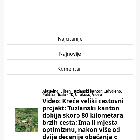
Najčitanije
Najnovije
Komentari