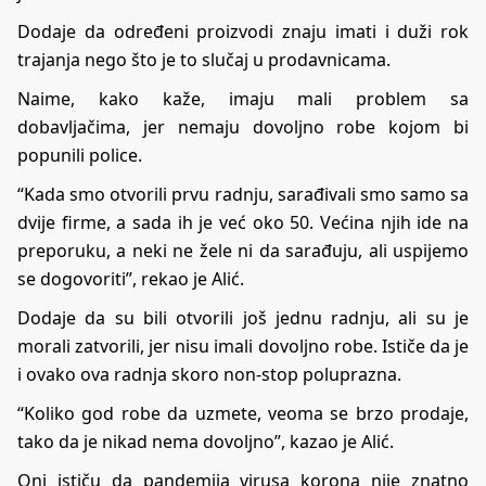
Dodaje da određeni proizvodi znaju imati i duži rok
trajanja nego što je to slučaj u prodavnicama.
Naime, kako kaže, imaju mali problem sa
dobavljačima, jer nemaju dovoljno robe kojom bi
popunili police.
“Kada smo otvorili prvu radnju, sarađivali smo samo sa
dvije firme, a sada ih je već oko 50. Većina njih ide na
preporuku, a neki ne žele ni da sarađuju, ali uspijemo
se dogovoriti”, rekao je Alić.
Dodaje da su bili otvorili još jednu radnju, ali su je
morali zatvorili, jer nisu imali dovoljno robe. Ističe da je
i ovako ova radnja skoro non-stop poluprazna.
“Koliko god robe da uzmete, veoma se brzo prodaje,
tako da je nikad nema dovoljno”, kazao je Alić.
Oni ističu da pandemija virusa korona nije znatno