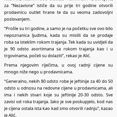
za “Nezavisne” ističe da su prije tri godine otvorili
prodavnicu outlet hrane te da su veoma zadovoljni
poslovanjem.
“Prošle su tri godine, a samo je na početku sve ovo bilo
nepoznanica ljudima, kada su mislili da se prodaje
roba sa isteklim rokom trajanja. Tek kada su uvidjeli da
je 90 odsto asortimana sa rokom trajanja kao i u
trgovinama, počeli su dolaziti”, rekao je Alić.
Prema njegovim riječima, u ovoj radnji cijene su
mnogo niže nego u prodavnicama.
“Generalno, nekih 80 odsto robe je jeftinije za 40 do 50
odsto u odnosu na redovne cijene u prodavnicama, ali
ima i nekih stvari koje su jeftinije 20-30 odsto. Sve
zavisi od roka trajanja. Iako je sve poskupjelo, kod nas
je cijena ostala ista kao kad smo otvorili radnju”, kazao
je Alić.