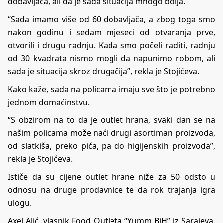
dobavljača, ali da je sada situacija mnogo bolja.
“Sada imamo više od 60 dobavljača, a zbog toga smo
nakon godinu i sedam mjeseci od otvaranja prve,
otvorili i drugu radnju. Kada smo počeli raditi, radnju
od 30 kvadrata nismo mogli da napunimo robom, ali
sada je situacija skroz drugačija”, rekla je Stojićeva.
Kako kaže, sada na policama imaju sve što je potrebno
jednom domaćinstvu.
“S obzirom na to da je outlet hrana, svaki dan se na
našim policama može naći drugi asortiman proizvoda,
od slatkiša, preko pića, pa do higijenskih proizvoda”,
rekla je Stojićeva.
Ističe da su cijene outlet hrane niže za 50 odsto u
odnosu na druge prodavnice te da rok trajanja igra
ulogu.
Axel Alić, vlasnik Food Outleta “Yumm BiH” iz Sarajeva,