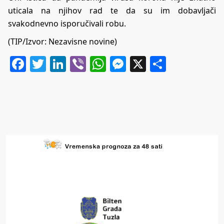
uticala na njihov rad te da su im dobavljači
svakodnevno isporučivali robu.
(TIP/Izvor:
Nezavisne novine
)
Facebook
Twitter
LinkedIn
Viber
WhatsApp
Messenger
X
Share