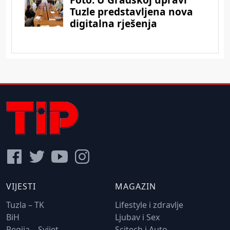
VIJESTI
MAGAZIN
Tuzla – TK
Lifestyle i zdravlje
BiH
Ljubav i Sex
Regija – Svijet
Scitech i Auto