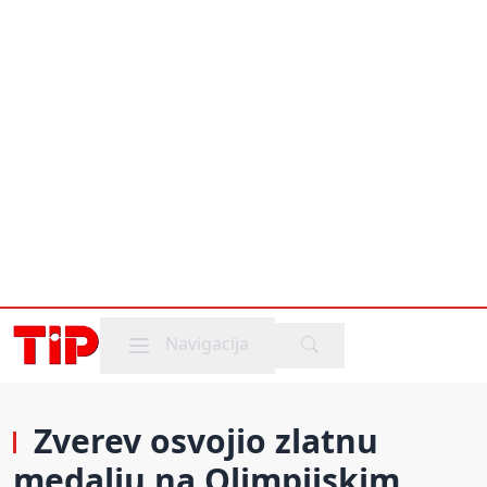
Mobile menu
Navigacija
Zverev osvojio zlatnu
medalju na Olimpijskim