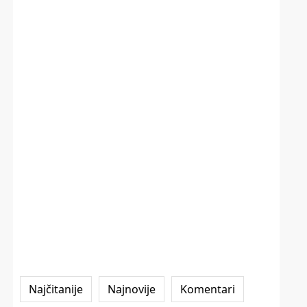
Najčitanije
Najnovije
Komentari