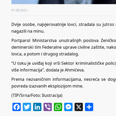
01.08.2021.
Dvije osobe, najvjerovatnije lovci, stradala su jutro
nagazili na minu.
Portparol Ministarstva unutrašnjih poslova Zeničko
deminerski tim Federalne uprave civilne zaštite, nako
lovca, a potom i drugog stradalog.
“U toku je uviđaj koji vrši Sektor kriminalističke po
više informacija”, dodala je Ahmićeva.
Prema nezvaničnim informacijama, nesreća se dogod
povreda izazvanih eksplozijom mine.
(TIP/Srna/Foto: Ilustracija)
Facebook
Twitter
LinkedIn
Viber
WhatsApp
Messenger
X
Share