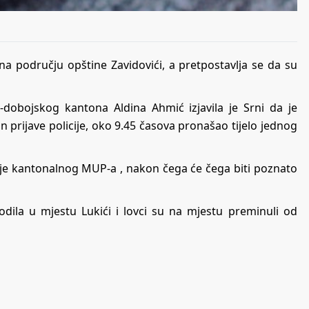
s na području opštine Zavidovići, a pretpostavlja se da su
-dobojskog kantona Aldina Ahmić izjavila je Srni da je
n prijave policije, oko 9.45 časova pronašao tijelo jednog
licije kantonalnog MUP-a , nakon čega će čega biti poznato
ila u mjestu Lukići i lovci su na mjestu preminuli od