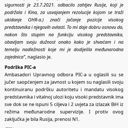
sigurnosti je 23.7.2021. odbacilo zahtjev Rusije, koji je
podržala i Kina, za usvajanjem rezolucije kojom se traži
ukidanje OHR-a.) znači jačanje pozicije visokog
predstavnika i njegovih ovlasti. To mi daje dobru osnovu da,
nakon što stupim na funkciju visokog predstavnika,
obavljam svoju dužnost onako kako je shvaćam i na
temelju nadležnosti koje mi je dodijelila međunarodna
zajednica”
, naglasio je.
Podrška PIC-a
Ambasadori Upravnog odbora PIC-a u oglasili su se
jučer saopćenjem za javnost u kojem su naglasili svoju
kontinuiranu podršku autoritetu i mandatu visokog
predstavnika i vitalnoj ulozi koju visoki predstavnik ima
sve dok se ne ispuni 5 ciljeva i 2 uvjeta za izlazak BiH iz
režima međunarodne supervizije. I protiv ovog
zaključka je bila Rusija, prenosi
N1
.