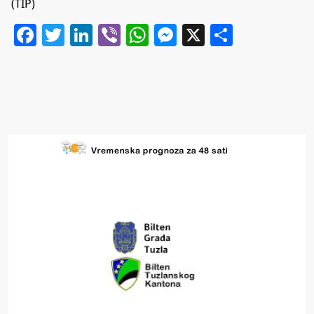
(TIP)
Facebook
Twitter
LinkedIn
Viber
WhatsApp
Messenger
X
Share