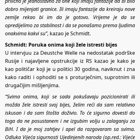
prilično je jednostavno za one koji imaju fantazije da bi bilo
dobro mijenjati granice. Ili imaju fantazije da kreiraju nove
zemlje rekao bi im da je gotovo. Vrijeme je da se
opredijelimo za stabilnost i da se ponašamo prema ljudima
onakvima kakvi su”
, kazao je Schmidt.
Schmidt: Poruka onima koji žele istresti bijes
U intervjuu za Deustche Welle
na nedostatak podrške
Rusije i najavljene opstrukcije iz RS kazao je kako je
kao političar koji je u politici 30 godina, naviknut i zna
kako raditi i ophoditi se s proturječnim, suprotnim ili
drugačijim mišljenjima.
“Svima onima, koji se sada pokušavaju pozicionirati ili
možda žele istresti svoj bijes, želim reći da sam relativno
iskusan i da sam štošta doživio. To će sigurno dovesti do
toga da ne posustanem i ne izgubim volju u zalaganju za
BiH. I da je moj zahtjev i apel da razgovaram sa svima.
Odluka Vijeća sigurnosti Ujedinjenih naroda (op.red.: Vijeće