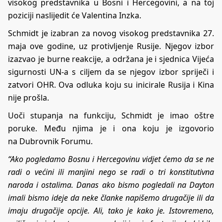
visokog predstavnika u Bosni i Hercegovini, a na toj
poziciji naslijedit će Valentina Inzka.
Schmidt je izabran za novog visokog predstavnika 27.
maja ove godine, uz protivljenje Rusije. Njegov izbor
izazvao je burne reakcije, a održana je i sjednica Vijeća
sigurnosti UN-a s ciljem da se njegov izbor spriječi i
zatvori OHR. Ova odluka koju su inicirale Rusija i Kina
nije prošla.
Uoči stupanja na funkciju, Schmidt je imao oštre
poruke. Među njima je i ona koju je izgovorio
na
Dubrovnik Forumu
.
“Ako pogledamo Bosnu i Hercegovinu vidjet ćemo da se ne
radi o većini ili manjini nego se radi o tri konstitutivna
naroda i ostalima. Danas ako bismo pogledali na Dayton
imali bismo ideje da neke članke napišemo drugačije ili da
imaju drugačije opcije. Ali, tako je kako je. Istovremeno,