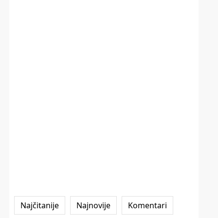
Najčitanije
Najnovije
Komentari