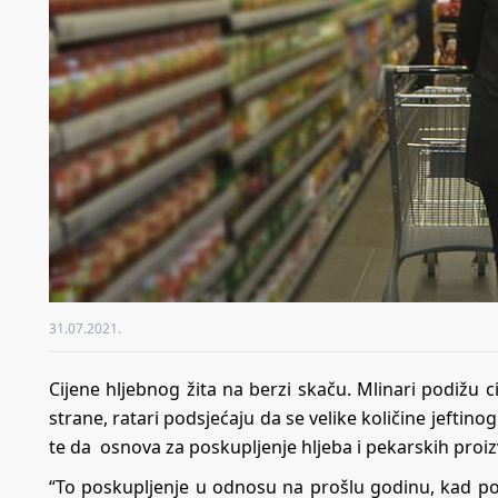
31.07.2021.
Cijene hljebnog žita na berzi skaču. Mlinari podižu c
strane, ratari podsjećaju da se velike količine jefti
te da osnova za poskupljenje hljeba i pekarskih proi
“To poskupljenje u odnosu na prošlu godinu, kad p