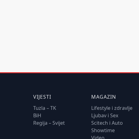
VIJESTI
MAGAZIN
Tuzla – TK
Lifestyle i zdravlje
BiH
Ljubav i Sex
Regija – Svijet
Scitech i Auto
Showtime
Video