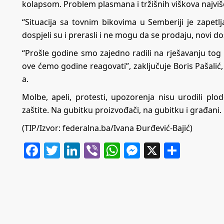
kolapsom. Problem plasmana i tržišnih viškova najviš
“Situacija sa tovnim bikovima u Semberiji je zapetlj
dospjeli su i prerasli i ne mogu da se prodaju, novi do
“Prošle godine smo zajedno radili na rješavanju tog 
ove ćemo godine reagovati”, zaključuje Boris Pašalić
a.
Molbe, apeli, protesti, upozorenja nisu urodili p
zaštite. Na gubitku proizvođači, na gubitku i građani. 
(TIP/Izvor: federalna.ba/Ivana Đurđević-Bajić)
Facebook
Twitter
LinkedIn
Viber
WhatsApp
Messenger
X
Share