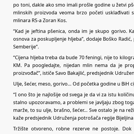
po toni, dakle ako smo imali prošle godine u žetvi p
mlinskih proizvoda veoma brzo početi usklađivati 
mlinara RS-a Zoran Kos.
“Kad je jeftina pšenica, onda im je skupo gorivo. 
osnova za poskupljenje hljeba”, dodaje Boško Radić,
Semberije”.
“Cijena hljeba treba da bude 70 feningi, nije to kilog
KM. Pa poogledajte, nijedan mlin nema da je prop
proizvođač”, ističe Savo Bakajlić, predsjednik Udruže
Ulje, šećer, meso, gorivo… Od početka godine u BiH ci
“I ono što je najlošije od svega je da vi za istu koli
stalno upozoravamo, a problemi se javljaju zbog to
marže, to su ulje, brašno, šećer… Sve ostalo je na rež
kaže predsjednik Udruženja potrošača regije Bijeljina 
Tržište otvoreno, robne rezerve ne postoje. Dok 