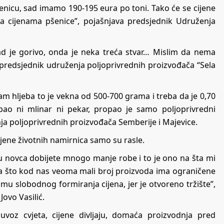
šenicu, sad imamo 190-195 eura po toni. Tako će se cijene
sa cijenama pšenice”, pojašnjava predsjednik Udruženja
Kad je gorivo, onda je neka treća stvar… Mislim da nema
 predsjednik udruženja poljoprivrednih proizvođača “Sela
ram hljeba to je vekna od 500-700 grama i treba da je 0,70
ao ni mlinar ni pekar, propao je samo poljoprivredni
nja poljoprivrednih proizvođača Semberije i Majevice.
jene životnih namirnica samo su rasle.
činu novca dobijete mnogo manje robe i to je ono na šta mi
ga što kod nas veoma mali broj proizvoda ima ograničene
imu slobodnog formiranja cijena, jer je otvoreno tržište”,
Jovo Vasilić.
uvoz cvjeta, cijene divljaju, domaća proizvodnja pred