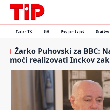
Tuzla - TK
BiH
Regija - Svijet
Društvo
Žarko Puhovski za BBC: Na 
moći realizovati Inckov za