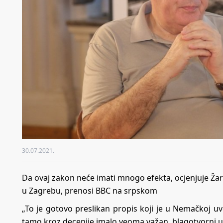
30.07.2021.
Da ovaj zakon neće imati mnogo efekta, ocjenjuje Žar
u Zagrebu, prenosi BBC na srpskom
„To je gotovo preslikan propis koji je u Nemačkoj u
tamo kroz decenije imalo veoma važan, blagotvorni ut