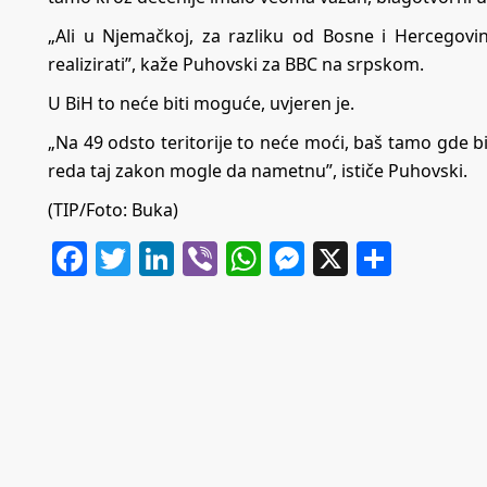
„Ali u Njemačkoj, za razliku od Bosne i Hercegovin
realizirati”, kaže Puhovski za BBC na srpskom.
U BiH to neće biti moguće, uvjeren je.
„Na 49 odsto teritorije to neće moći, baš tamo gde bi ga
reda taj zakon mogle da nametnu”, ističe Puhovski.
(TIP/Foto: Buka)
Facebook
Twitter
LinkedIn
Viber
WhatsApp
Messenger
X
Share