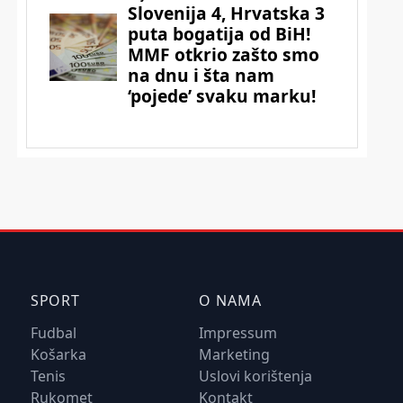
SPORT
O NAMA
Fudbal
Impressum
Košarka
Marketing
Tenis
Uslovi korištenja
Rukomet
Kontakt