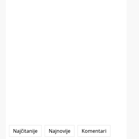
Najčitanije
Najnovije
Komentari