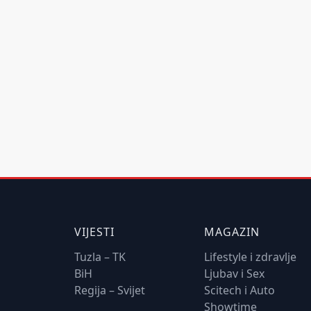
VIJESTI
MAGAZIN
Tuzla – TK
Lifestyle i zdravlje
BiH
Ljubav i Sex
Regija – Svijet
Scitech i Auto
Showtime