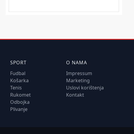
SPORT
O NAMA
Fudbal
Impressum
Košarka
Marketing
Tenis
Uslovi korištenja
Rukomet
Kontakt
Odbojka
Plivanje