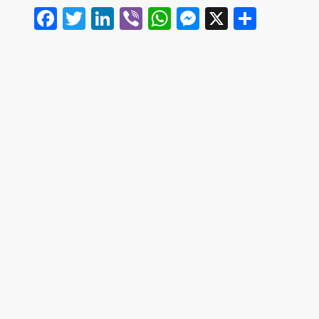
Facebook
Twitter
LinkedIn
Viber
WhatsApp
Messenger
X
Share