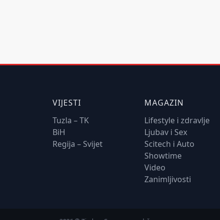
VIJESTI
MAGAZIN
Tuzla – TK
Lifestyle i zdravlje
BiH
Ljubav i Sex
Regija – Svijet
Scitech i Auto
Showtime
Video
Zanimljivosti