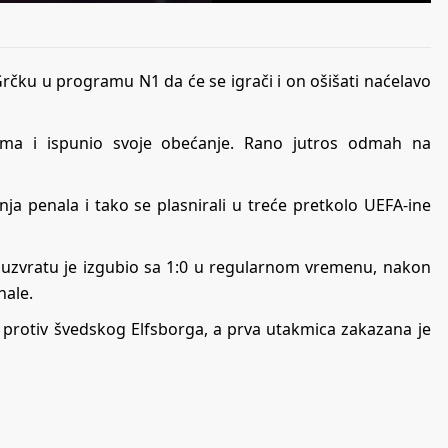
Grčku u programu N1 da će se igrači i on ošišati naćelavo
ima i ispunio svoje obećanje. Rano jutros odmah na
nja penala i tako se plasnirali u treće pretkolo UEFA-ine
u uzvratu je izgubio sa 1:0 u regularnom vremenu, nakon
nale.
i protiv švedskog Elfsborga, a prva utakmica zakazana je