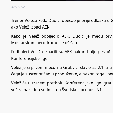
30.07.2021.
Trener Veleža Feđa Dudić, obećao je prije odlaska u 
ako Velež izbaci AEK.
Kako je Velež pobijedio AEK, Dudić je među prv
Mostarskom aerodromu se ošišao.
Fudbaleri Veleža izbacili su AEK nakon boljeg izvođe
Konferencijske lige.
Velež je u prvom meču na Grabvici slavio sa 2:1, a 
čega je susret otišao u produžetke, a nakon toga i pe
Velež će u trećem pretkolu Konferencijske lige igrat
već za narednu sedmicu u Švedskoj, prenosi N1.