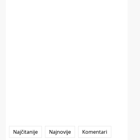
Najčitanije
Najnovije
Komentari