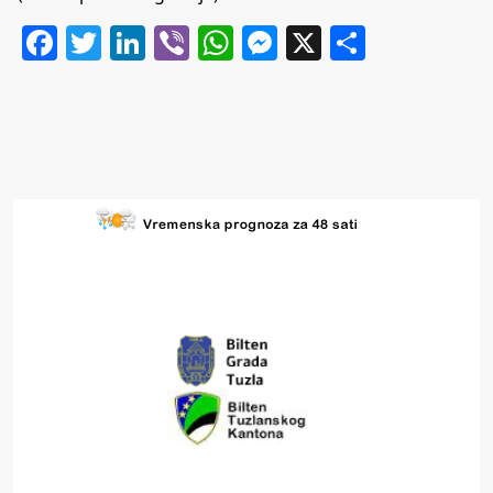
Facebook
Twitter
LinkedIn
Viber
WhatsApp
Messenger
X
Share