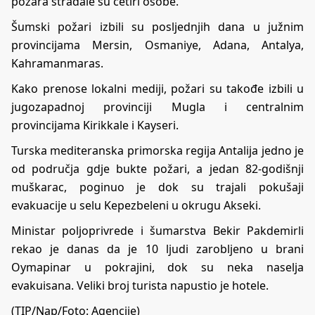
požara stradale su četiri osobe.
Šumski požari izbili su posljednjih dana u južnim
provincijama Mersin, Osmaniye, Adana, Antalya,
Kahramanmaras.
Kako prenose lokalni mediji, požari su takođe izbili u
jugozapadnoj provinciji Mugla i centralnim
provincijama Kirikkale i Kayseri.
Turska mediteranska primorska regija Antalija jedno je
od područja gdje bukte požari, a jedan 82-godišnji
muškarac, poginuo je dok su trajali pokušaji
evakuacije u selu Kepezbeleni u okrugu Akseki.
Ministar poljoprivrede i šumarstva Bekir Pakdemirli
rekao je danas da je 10 ljudi zarobljeno u brani
Oymapinar u pokrajini, dok su neka naselja
evakuisana. Veliki broj turista napustio je hotele.
(TIP/Nap/Foto: Agencije)