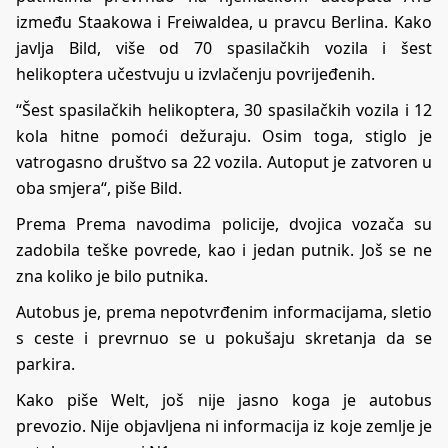
između Staakowa i Freiwaldea, u pravcu Berlina. Kako
javlja Bild, više od 70 spasilačkih vozila i šest
helikoptera učestvuju u izvlačenju povrijeđenih.
“Šest spasilačkih helikoptera, 30 spasilačkih vozila i 12
kola hitne pomoći dežuraju. Osim toga, stiglo je
vatrogasno društvo sa 22 vozila. Autoput je zatvoren u
oba smjera“, piše Bild.
Prema Prema navodima policije, dvojica vozača su
zadobila teške povrede, kao i jedan putnik. Još se ne
zna koliko je bilo putnika.
Autobus je, prema nepotvrđenim informacijama, sletio
s ceste i prevrnuo se u pokušaju skretanja da se
parkira.
Kako piše Welt, još nije jasno koga je autobus
prevozio. Nije objavljena ni informacija iz koje zemlje je