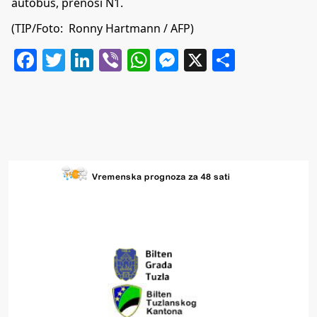
autobus, prenosi
N1
.
(TIP/Foto: Ronny Hartmann / AFP)
Facebook
Twitter
LinkedIn
Viber
WhatsApp
Messenger
X
Share