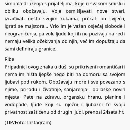
simbola druženja s prijateljima, koje u svakom smislu i
obliku obožavaju. Vole osmišljavati nove stvari,
izrađivati nešto svojim rukama, prčkati po cvijeću,
igrati se majstora… Vrlo im je važan osjećaj slobode i
neograničenja, pa vole ljude koji ih ne pozivaju na red i
nemaju velika očekivanja od njih, već im dopuštaju da
sami definiraju granice.
Ribe
Pripadnici ovog znaka u duši su prikriveni romantičari i
nema im ništa ljepše nego biti na odmoru sa svojom
ljubavi pod rukom. Obožavaju more i sve povezano s
njime, prirodu i životinje, sanjarenja i obilaske novih
mjesta. Pate na zdravu, organsku hranu, planine i
vodopade, ljude koji su nježni i ljubazni te svoju
privatnost zaštićenu od drugih ljudi, prenosi
24sata.hr
.
(TIP/Foto: Instagram)