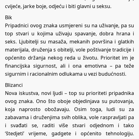
cvijeće, jarke boje, odjeću i biti glavni u seksu.
Bik
Pripadnici ovog znaka usmjereni su na uživanje, pa su
top stvari u kojima uživaju spavanje, dobra hrana i
seks. Ljubitelji su masaža, mekanih površina i glatkih
materijala, druženja s obitelji, vole poštivanje tradicije i
općenito držanja nekog reda u životu. Prioritet im je
financijska sigurnost, ali i ona emotivna – pa teže
sigurnim i racionalnim odlukama u vezi budućnosti.
Blizanci
Nova iskustva, novi ljudi – top su prioriteti pripadnika
ovog znaka. Ono što oboje objedinjava su putovanja,
koja naprosto obožavaju. Osim toga, ludi su za
zabavama i druženjima svih oblika, vole raspravljati pa
i svađati se, raditi više stvari odjednom i tako
‘štedjeti’ vrijeme, gadgete i općenito tehnologiju.