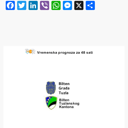
Facebook
Twitter
LinkedIn
Viber
WhatsApp
Messenger
X
Share