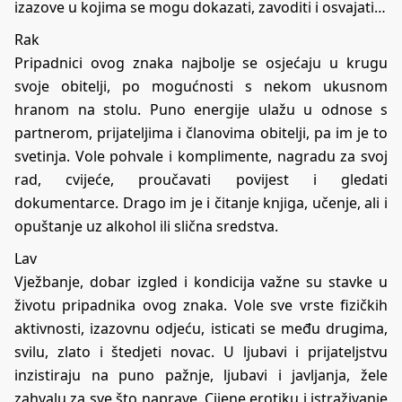
izazove u kojima se mogu dokazati, zavoditi i osvajati…
Rak
Pripadnici ovog znaka najbolje se osjećaju u krugu
svoje obitelji, po mogućnosti s nekom ukusnom
hranom na stolu. Puno energije ulažu u odnose s
partnerom, prijateljima i članovima obitelji, pa im je to
svetinja. Vole pohvale i komplimente, nagradu za svoj
rad, cvijeće, proučavati povijest i gledati
dokumentarce. Drago im je i čitanje knjiga, učenje, ali i
opuštanje uz alkohol ili slična sredstva.
Lav
Vježbanje, dobar izgled i kondicija važne su stavke u
životu pripadnika ovog znaka. Vole sve vrste fizičkih
aktivnosti, izazovnu odjeću, isticati se među drugima,
svilu, zlato i štedjeti novac. U ljubavi i prijateljstvu
inzistiraju na puno pažnje, ljubavi i javljanja, žele
zahvalu za sve što naprave. Cijene erotiku i istraživanje