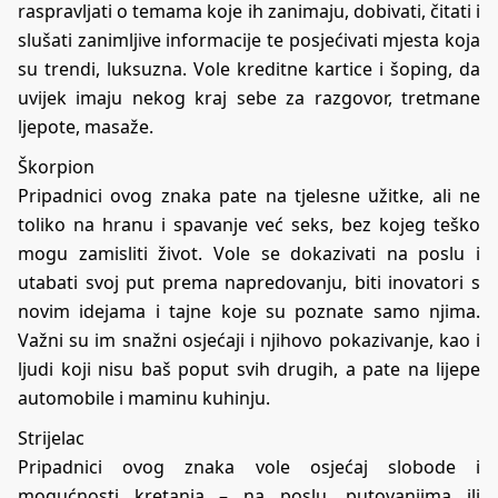
raspravljati o temama koje ih zanimaju, dobivati, čitati i
slušati zanimljive informacije te posjećivati mjesta koja
su trendi, luksuzna. Vole kreditne kartice i šoping, da
uvijek imaju nekog kraj sebe za razgovor, tretmane
ljepote, masaže.
Škorpion
Pripadnici ovog znaka pate na tjelesne užitke, ali ne
toliko na hranu i spavanje već seks, bez kojeg teško
mogu zamisliti život. Vole se dokazivati na poslu i
utabati svoj put prema napredovanju, biti inovatori s
novim idejama i tajne koje su poznate samo njima.
Važni su im snažni osjećaji i njihovo pokazivanje, kao i
ljudi koji nisu baš poput svih drugih, a pate na lijepe
automobile i maminu kuhinju.
Strijelac
Pripadnici ovog znaka vole osjećaj slobode i
mogućnosti kretanja – na poslu, putovanjima ili