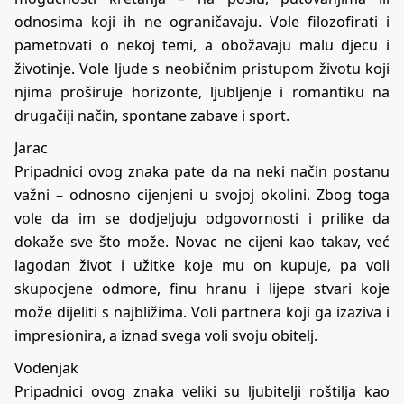
odnosima koji ih ne ograničavaju. Vole filozofirati i
pametovati o nekoj temi, a obožavaju malu djecu i
životinje. Vole ljude s neobičnim pristupom životu koji
njima proširuje horizonte, ljubljenje i romantiku na
drugačiji način, spontane zabave i sport.
Jarac
Pripadnici ovog znaka pate da na neki način postanu
važni – odnosno cijenjeni u svojoj okolini. Zbog toga
vole da im se dodjeljuju odgovornosti i prilike da
dokaže sve što može. Novac ne cijeni kao takav, već
lagodan život i užitke koje mu on kupuje, pa voli
skupocjene odmore, finu hranu i lijepe stvari koje
može dijeliti s najbližima. Voli partnera koji ga izaziva i
impresionira, a iznad svega voli svoju obitelj.
Vodenjak
Pripadnici ovog znaka veliki su ljubitelji roštilja kao