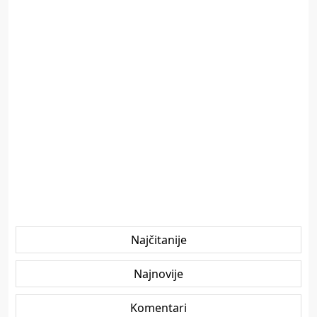
Najčitanije
Najnovije
Komentari