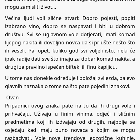
mogu zamisliti život…
Većina ljudi voli slične stvari: Dobro pojesti, popiti
izabrano vino, dobro se naspavati i biti u dobrom
društvu. Svi se uglavnom vole dotjerati, imati komad
lijepog nakita ili dovoljno novca da si priušte nešto što
ih veseli. Pa, opet, koliko god svi voljeli isto, neki će
ipak radije dati sve što imaju za dobar komad nakita, a
drugi za pravilno ispečen biftek, ili finu kapljicu.
U tome nas donekle određuje i položaj zvijezda, pa evo
glavnih naznaka o tome na što pate pojedini znakovi.
Ovan
Pripadnici ovog znaka pate na to da ih drugi vole i
prihvaćaju. Uživaju u finim vinima, odjeći i sličnim
predmetima koji ih izdvajaju od drugih, najbolje se
osjećaju kad imaju puno novaca s kojim se mogu
razbacivati. Vole nove trendove, egzotične kuhinje,