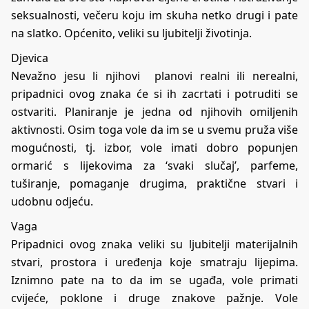
seksualnosti, večeru koju im skuha netko drugi i pate
na slatko. Općenito, veliki su ljubitelji životinja.
Djevica
Nevažno jesu li njihovi planovi realni ili nerealni,
pripadnici ovog znaka će si ih zacrtati i potruditi se
ostvariti. Planiranje je jedna od njihovih omiljenih
aktivnosti. Osim toga vole da im se u svemu pruža više
mogućnosti, tj. izbor, vole imati dobro popunjen
ormarić s lijekovima za ‘svaki slučaj’, parfeme,
tuširanje, pomaganje drugima, praktične stvari i
udobnu odjeću.
Vaga
Pripadnici ovog znaka veliki su ljubitelji materijalnih
stvari, prostora i uređenja koje smatraju lijepima.
Iznimno pate na to da im se ugađa, vole primati
cvijeće, poklone i druge znakove pažnje. Vole