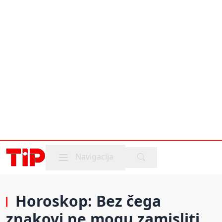
Mobile menu
Navigacija
Horoskop: Bez čega
znakovi ne mogu zamisliti