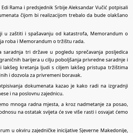
 Edi Rama i predsjednik Srbije Aleksandar Vučić potpisali
enata čijom bi realizacijom trebalo da bude olakšano
ji u zaštiti i spašavanju od katastrofa, Memorandum o
anja roba i Memorandum o tržištu rada.
aradnja tri države u pogledu sprečavanja posljedica
graničnih barijera u cilju poboljšanja privredne saradnje i
akšeg kretanja ljudi s ciljem lakšeg pristupa tržištima
dnih i dozvola za privremeni boravak.
tpisivanja dokumenata kazao je kako radi na izgradnji
enese i na poslovnu zajednicu.
ćemo mnoga radna mjesta, a kroz nadmetanje za posao,
dnosu na ostatak svijeta će sve više rasti i osvajat ćemo
um u okviru zajedničke inicijative Sjeverne Makedonije,