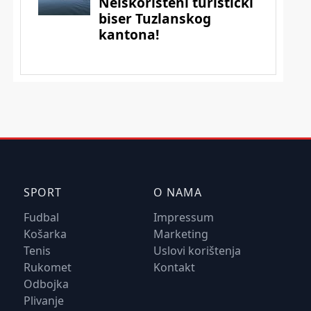
SPORT
O NAMA
Fudbal
Impressum
Košarka
Marketing
Tenis
Uslovi korištenja
Rukomet
Kontakt
Odbojka
Plivanje