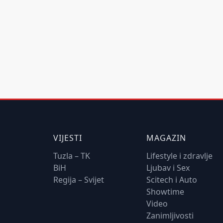
VIJESTI
MAGAZIN
Tuzla – TK
Lifestyle i zdravlje
BiH
Ljubav i Sex
Regija – Svijet
Scitech i Auto
Showtime
Video
Zanimljivosti