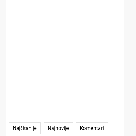
Najčitanije
Najnovije
Komentari