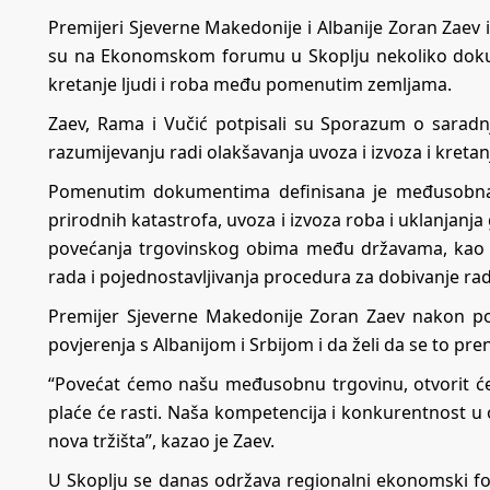
Premijeri Sjeverne Makedonije i Albanije Zoran Zaev i
su na Ekonomskom forumu u Skoplju nekoliko dokum
kretanje ljudi i roba među pomenutim zemljama.
Zaev, Rama i Vučić potpisali su Sporazum o saradn
razumijevanju radi olakšavanja uvoza i izvoza i kret
Pomenutim dokumentima definisana je međusobna s
prirodnih katastrofa, uvoza i izvoza roba i uklanjanja 
povećanja trgovinskog obima među državama, kao i l
rada i pojednostavljivanja procedura za dobivanje ra
Premijer Sjeverne Makedonije Zoran Zaev nakon po
povjerenja s Albanijom i Srbijom i da želi da se to pr
“Povećat ćemo našu međusobnu trgovinu, otvorit 
plaće će rasti. Naša kompetencija i konkurentnost u o
nova tržišta”, kazao je Zaev.
U Skoplju se danas održava regionalni ekonomski for