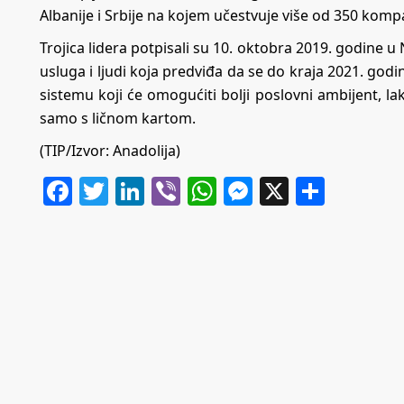
Albanije i Srbije na kojem učestvuje više od 350 kom
Trojica lidera potpisali su 10. oktobra 2019. godine 
usluga i ljudi koja predviđa da se do kraja 2021. go
sistemu koji će omogućiti bolji poslovni ambijent, lak
samo s ličnom kartom.
(TIP/Izvor: Anadolija)
Facebook
Twitter
LinkedIn
Viber
WhatsApp
Messenger
X
Share