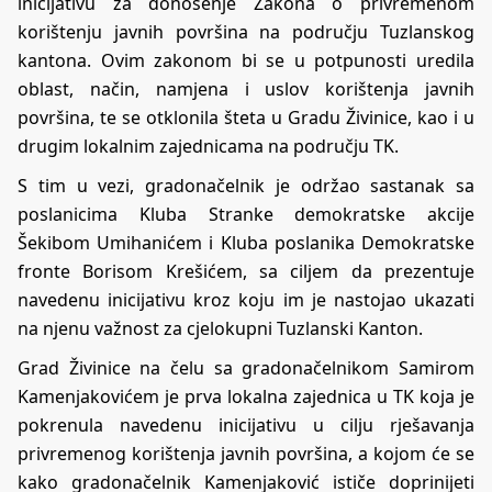
inicijativu za donošenje Zakona o privremenom
korištenju javnih površina na području Tuzlanskog
kantona. Ovim zakonom bi se u potpunosti uredila
oblast, način, namjena i uslov korištenja javnih
površina, te se otklonila šteta u Gradu Živinice, kao i u
drugim lokalnim zajednicama na području TK.
S tim u vezi, gradonačelnik je održao sastanak sa
poslanicima Kluba Stranke demokratske akcije
Šekibom Umihanićem i Kluba poslanika Demokratske
fronte Borisom Krešićem, sa ciljem da prezentuje
navedenu inicijativu kroz koju im je nastojao ukazati
na njenu važnost za cjelokupni Tuzlanski Kanton.
Grad Živinice na čelu sa gradonačelnikom Samirom
Kamenjakovićem je prva lokalna zajednica u TK koja je
pokrenula navedenu inicijativu u cilju rješavanja
privremenog korištenja javnih površina, a kojom će se
kako gradonačelnik Kamenjaković ističe doprinijeti