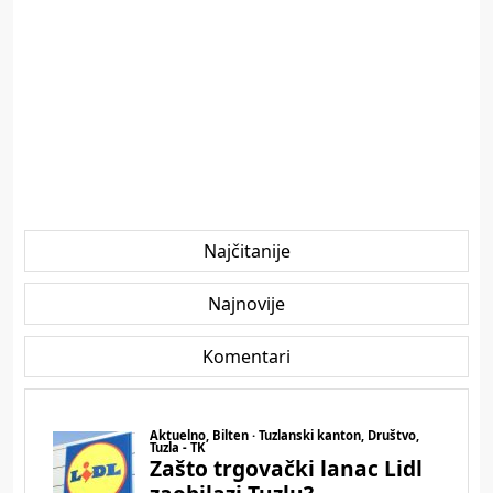
Najčitanije
Najnovije
Komentari